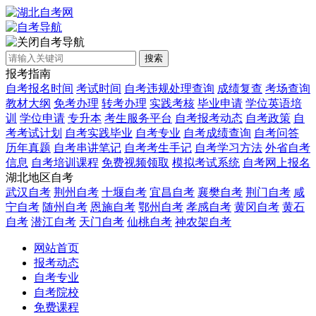
自考导航
搜索
报考指南
自考报名时间
考试时间
自考违规处理查询
成绩复查
考场查询
教材大纲
免考办理
转考办理
实践考核
毕业申请
学位英语培
训
学位申请
专升本
考生服务平台
自考报考动态
自考政策
自
考考试计划
自考实践毕业
自考专业
自考成绩查询
自考问答
历年真题
自考串讲笔记
自考考生手记
自考学习方法
外省自考
信息
自考培训课程
免费视频领取
模拟考试系统
自考网上报名
湖北地区自考
武汉自考
荆州自考
十堰自考
宜昌自考
襄樊自考
荆门自考
咸
宁自考
随州自考
恩施自考
鄂州自考
孝感自考
黄冈自考
黄石
自考
潜江自考
天门自考
仙桃自考
神农架自考
网站首页
报考动态
自考专业
自考院校
免费课程