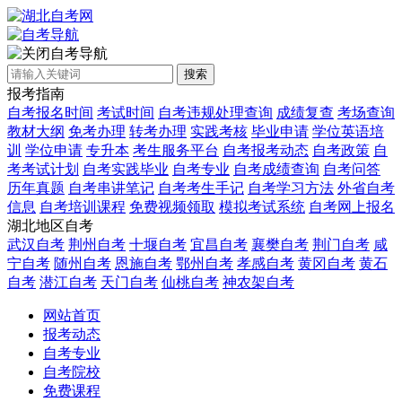
自考导航
搜索
报考指南
自考报名时间
考试时间
自考违规处理查询
成绩复查
考场查询
教材大纲
免考办理
转考办理
实践考核
毕业申请
学位英语培
训
学位申请
专升本
考生服务平台
自考报考动态
自考政策
自
考考试计划
自考实践毕业
自考专业
自考成绩查询
自考问答
历年真题
自考串讲笔记
自考考生手记
自考学习方法
外省自考
信息
自考培训课程
免费视频领取
模拟考试系统
自考网上报名
湖北地区自考
武汉自考
荆州自考
十堰自考
宜昌自考
襄樊自考
荆门自考
咸
宁自考
随州自考
恩施自考
鄂州自考
孝感自考
黄冈自考
黄石
自考
潜江自考
天门自考
仙桃自考
神农架自考
网站首页
报考动态
自考专业
自考院校
免费课程