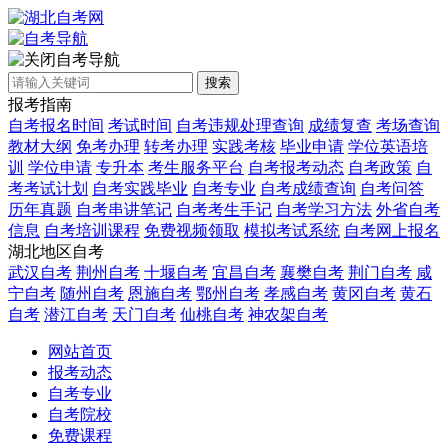
自考导航
搜索
报考指南
自考报名时间
考试时间
自考违规处理查询
成绩复查
考场查询
教材大纲
免考办理
转考办理
实践考核
毕业申请
学位英语培
训
学位申请
专升本
考生服务平台
自考报考动态
自考政策
自
考考试计划
自考实践毕业
自考专业
自考成绩查询
自考问答
历年真题
自考串讲笔记
自考考生手记
自考学习方法
外省自考
信息
自考培训课程
免费视频领取
模拟考试系统
自考网上报名
湖北地区自考
武汉自考
荆州自考
十堰自考
宜昌自考
襄樊自考
荆门自考
咸
宁自考
随州自考
恩施自考
鄂州自考
孝感自考
黄冈自考
黄石
自考
潜江自考
天门自考
仙桃自考
神农架自考
网站首页
报考动态
自考专业
自考院校
免费课程