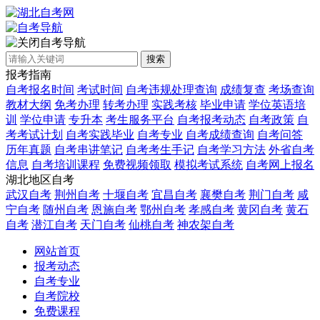
自考导航
搜索
报考指南
自考报名时间
考试时间
自考违规处理查询
成绩复查
考场查询
教材大纲
免考办理
转考办理
实践考核
毕业申请
学位英语培
训
学位申请
专升本
考生服务平台
自考报考动态
自考政策
自
考考试计划
自考实践毕业
自考专业
自考成绩查询
自考问答
历年真题
自考串讲笔记
自考考生手记
自考学习方法
外省自考
信息
自考培训课程
免费视频领取
模拟考试系统
自考网上报名
湖北地区自考
武汉自考
荆州自考
十堰自考
宜昌自考
襄樊自考
荆门自考
咸
宁自考
随州自考
恩施自考
鄂州自考
孝感自考
黄冈自考
黄石
自考
潜江自考
天门自考
仙桃自考
神农架自考
网站首页
报考动态
自考专业
自考院校
免费课程