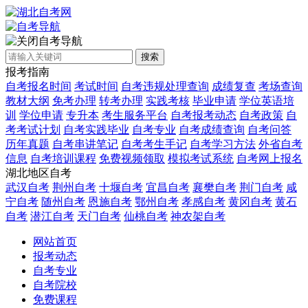
自考导航
搜索
报考指南
自考报名时间
考试时间
自考违规处理查询
成绩复查
考场查询
教材大纲
免考办理
转考办理
实践考核
毕业申请
学位英语培
训
学位申请
专升本
考生服务平台
自考报考动态
自考政策
自
考考试计划
自考实践毕业
自考专业
自考成绩查询
自考问答
历年真题
自考串讲笔记
自考考生手记
自考学习方法
外省自考
信息
自考培训课程
免费视频领取
模拟考试系统
自考网上报名
湖北地区自考
武汉自考
荆州自考
十堰自考
宜昌自考
襄樊自考
荆门自考
咸
宁自考
随州自考
恩施自考
鄂州自考
孝感自考
黄冈自考
黄石
自考
潜江自考
天门自考
仙桃自考
神农架自考
网站首页
报考动态
自考专业
自考院校
免费课程