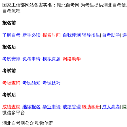
国家工信部网站备案实名：湖北自考网 为考生提供湖北自考
自考流程
报名前
了解自考
|
新手必读
|
报名时间
|
自我评测
辅导招生
|
自考助学
|
选
报名后
考试安排
|
免考申请
|
模拟真题
|
网络助学
考试前
考场查询
|
考试须知
|
考试技巧
考试后
成绩查询
|
继续报名
|
毕业申请
|
成绩管理
转助学班
|
成人高考
|
网
微信多平台
湖北自考网公众号/微信群