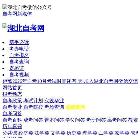
自考网新媒体
新手必读
考办电话
自考报名
自考查询
资格证
自考视频
距离2026年自考10月考试时间还有
天
加入湖北自考网微信交流
网站首页
报考动态
自考政策
考试计划
实践毕业
自考专业
自考院校
考场查询
成绩查询
自考问答
自考百科
成考问答
普本问答
学位问答
考研问答
高考问答
教资
历年真题
公共课
经济类
法学类
文学类
历史类
理学类
工学类
农学类
管