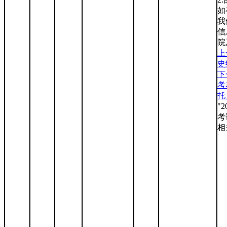
如
我
信
院
上
史
下
考
托
"
考
相