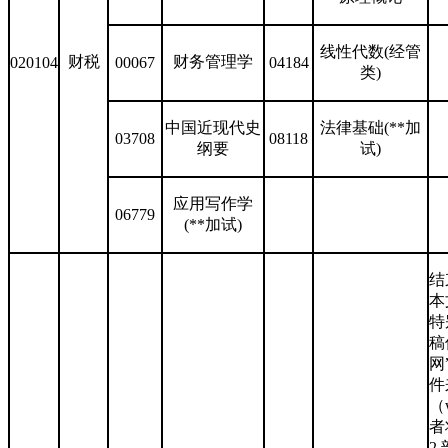
线性代数(经管
财税
财务管理学
020104
00067
04184
类)
中国近现代史
法律基础(**加
03708
08118
纲要
试)
应用写作学
06779
(**加试)
结
本
特
稿
网
件
（w
者
2