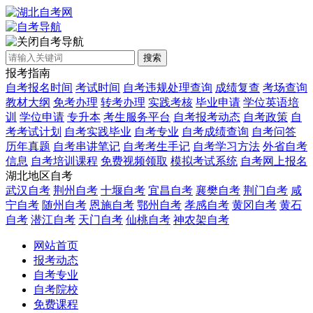
自考导航
搜索
报考指南
自考报名时间
考试时间
自考违规处理查询
成绩复查
考场查询
教材大纲
免考办理
转考办理
实践考核
毕业申请
学位英语培
训
学位申请
专升本
考生服务平台
自考报考动态
自考政策
自
考考试计划
自考实践毕业
自考专业
自考成绩查询
自考问答
历年真题
自考串讲笔记
自考考生手记
自考学习方法
外省自考
信息
自考培训课程
免费视频领取
模拟考试系统
自考网上报名
湖北地区自考
武汉自考
荆州自考
十堰自考
宜昌自考
襄樊自考
荆门自考
咸
宁自考
随州自考
恩施自考
鄂州自考
孝感自考
黄冈自考
黄石
自考
潜江自考
天门自考
仙桃自考
神农架自考
网站首页
报考动态
自考专业
自考院校
免费课程