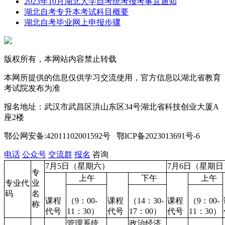
2023年10月湖北大学自考统考报考事宜通知
湖北自考专升本考试科目概要
湖北自考毕业网上申报步骤
版权所有，本网站内容禁止转载
本网所提供的信息仅供学习交流使用，官方信息以湖北省教育
考试院发布为准
报名地址：武汉市武昌区洪山东区34号湖北省科技创业大厦A
座2楼
鄂公网安备:42011102001592号 鄂ICP备2023013691号-6
电话
公众号
交流群
报名
咨询
7月5日（星期六）
7月6日（星期
专
上午
下午
上午
专业代
业
码
名
课程
（9：00-
课程
（14：30-
课程
（9：00-
称
代号
11：30）
代号
17：00）
代号
11：30）
管理系统
政治经济