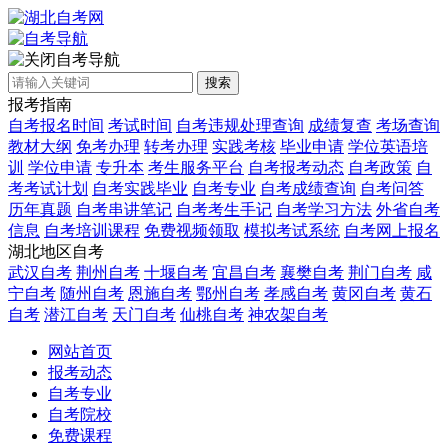
自考导航
搜索
报考指南
自考报名时间
考试时间
自考违规处理查询
成绩复查
考场查询
教材大纲
免考办理
转考办理
实践考核
毕业申请
学位英语培
训
学位申请
专升本
考生服务平台
自考报考动态
自考政策
自
考考试计划
自考实践毕业
自考专业
自考成绩查询
自考问答
历年真题
自考串讲笔记
自考考生手记
自考学习方法
外省自考
信息
自考培训课程
免费视频领取
模拟考试系统
自考网上报名
湖北地区自考
武汉自考
荆州自考
十堰自考
宜昌自考
襄樊自考
荆门自考
咸
宁自考
随州自考
恩施自考
鄂州自考
孝感自考
黄冈自考
黄石
自考
潜江自考
天门自考
仙桃自考
神农架自考
网站首页
报考动态
自考专业
自考院校
免费课程