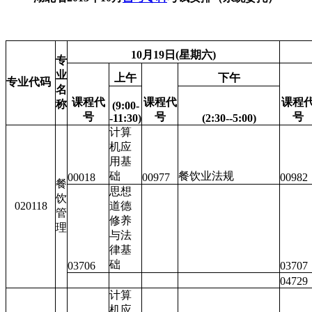
10月19日(星期六)
专
业
上午
下午
专业代码
名
课程代
课程代
课程
称
(9:00-
号
号
号
-11:30)
(2:30--5:00)
计算
机应
用基
础
餐饮业法规
00018
00977
00982
餐
思想
饮
020118
道德
管
修养
理
与法
律基
础
03706
03707
04729
计算
机应