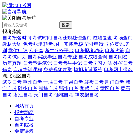
自考导航
搜索
报考指南
自考报名时间
考试时间
自考违规处理查询
成绩复查
考场查询
教材大纲
免考办理
转考办理
实践考核
毕业申请
学位英语培
训
学位申请
专升本
考生服务平台
自考报考动态
自考政策
自
考考试计划
自考实践毕业
自考专业
自考成绩查询
自考问答
历年真题
自考串讲笔记
自考考生手记
自考学习方法
外省自考
信息
自考培训课程
免费视频领取
模拟考试系统
自考网上报名
湖北地区自考
武汉自考
荆州自考
十堰自考
宜昌自考
襄樊自考
荆门自考
咸
宁自考
随州自考
恩施自考
鄂州自考
孝感自考
黄冈自考
黄石
自考
潜江自考
天门自考
仙桃自考
神农架自考
网站首页
报考动态
自考专业
自考院校
免费课程