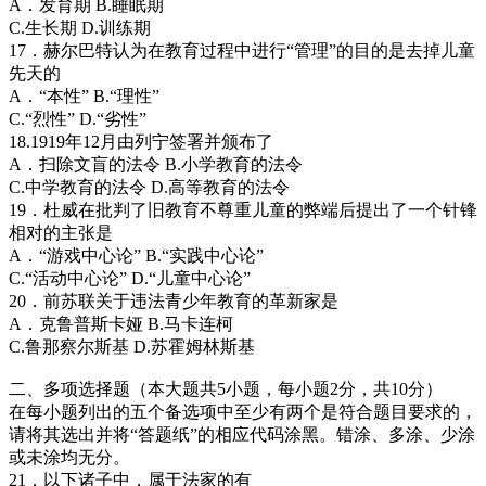
A．发育期 B.睡眠期
C.生长期 D.训练期
17．赫尔巴特认为在教育过程中进行“管理”的目的是去掉儿童
先天的
A．“本性” B.“理性”
C.“烈性” D.“劣性”
18.1919年12月由列宁签署并颁布了
A．扫除文盲的法令 B.小学教育的法令
C.中学教育的法令 D.高等教育的法令
19．杜威在批判了旧教育不尊重儿童的弊端后提出了一个针锋
相对的主张是
A．“游戏中心论” B.“实践中心论”
C.“活动中心论” D.“儿童中心论”
20．前苏联关于违法青少年教育的革新家是
A．克鲁普斯卡娅 B.马卡连柯
C.鲁那察尔斯基 D.苏霍姆林斯基
二、多项选择题（本大题共5小题，每小题2分，共10分）
在每小题列出的五个备选项中至少有两个是符合题目要求的，
请将其选出并将“答题纸”的相应代码涂黑。错涂、多涂、少涂
或未涂均无分。
21．以下诸子中，属于法家的有