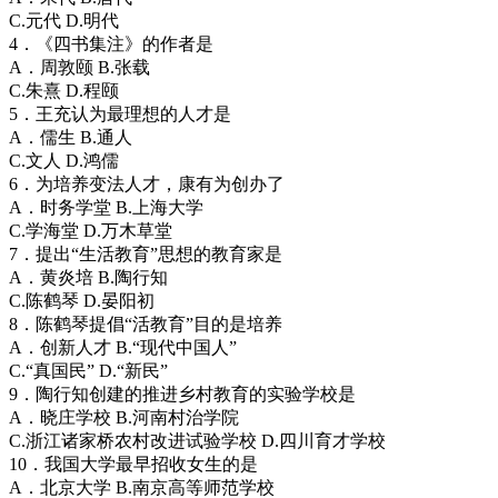
C.元代 D.明代
4．《四书集注》的作者是
A．周敦颐 B.张载
C.朱熹 D.程颐
5．王充认为最理想的人才是
A．儒生 B.通人
C.文人 D.鸿儒
6．为培养变法人才，康有为创办了
A．时务学堂 B.上海大学
C.学海堂 D.万木草堂
7．提出“生活教育”思想的教育家是
A．黄炎培 B.陶行知
C.陈鹤琴 D.晏阳初
8．陈鹤琴提倡“活教育”目的是培养
A．创新人才 B.“现代中国人”
C.“真国民” D.“新民”
9．陶行知创建的推进乡村教育的实验学校是
A．晓庄学校 B.河南村治学院
C.浙江诸家桥农村改进试验学校 D.四川育才学校
10．我国大学最早招收女生的是
A．北京大学 B.南京高等师范学校