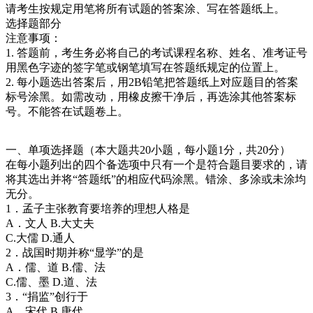
请考生按规定用笔将所有试题的答案涂、写在答题纸上。
选择题部分
注意事项：
1. 答题前，考生务必将自己的考试课程名称、姓名、准考证号
用黑色字迹的签字笔或钢笔填写在答题纸规定的位置上。
2. 每小题选出答案后，用2B铅笔把答题纸上对应题目的答案
标号涂黑。如需改动，用橡皮擦干净后，再选涂其他答案标
号。不能答在试题卷上。
一、单项选择题（本大题共20小题，每小题1分，共20分）
在每小题列出的四个备选项中只有一个是符合题目要求的，请
将其选出并将“答题纸”的相应代码涂黑。错涂、多涂或未涂均
无分。
1．孟子主张教育要培养的理想人格是
A．文人 B.大丈夫
C.大儒 D.通人
2．战国时期并称“显学”的是
A．儒、道 B.儒、法
C.儒、墨 D.道、法
3．“捐监”创行于
A．宋代 B.唐代