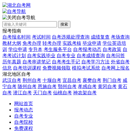
自考导航
搜索
报考指南
自考报名时间
考试时间
自考违规处理查询
成绩复查
考场查询
教材大纲
免考办理
转考办理
实践考核
毕业申请
学位英语培
训
学位申请
专升本
考生服务平台
自考报考动态
自考政策
自
考考试计划
自考实践毕业
自考专业
自考成绩查询
自考问答
历年真题
自考串讲笔记
自考考生手记
自考学习方法
外省自考
信息
自考培训课程
免费视频领取
模拟考试系统
自考网上报名
湖北地区自考
武汉自考
荆州自考
十堰自考
宜昌自考
襄樊自考
荆门自考
咸
宁自考
随州自考
恩施自考
鄂州自考
孝感自考
黄冈自考
黄石
自考
潜江自考
天门自考
仙桃自考
神农架自考
网站首页
报考动态
自考专业
自考院校
免费课程