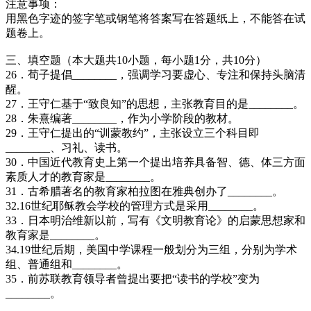
注意事项：
用黑色字迹的签字笔或钢笔将答案写在答题纸上，不能答在试
题卷上。
三、填空题（本大题共10小题，每小题1分，共10分）
26．荀子提倡________，强调学习要虚心、专注和保持头脑清
醒。
27．王守仁基于“致良知”的思想，主张教育目的是________。
28．朱熹编著________，作为小学阶段的教材。
29．王守仁提出的“训蒙教约”，主张设立三个科目即
________、习礼、读书。
30．中国近代教育史上第一个提出培养具备智、德、体三方面
素质人才的教育家是________。
31．古希腊著名的教育家柏拉图在雅典创办了________。
32.16世纪耶稣教会学校的管理方式是采用________。
33．日本明治维新以前，写有《文明教育论》的启蒙思想家和
教育家是________。
34.19世纪后期，美国中学课程一般划分为三组，分别为学术
组、普通组和________。
35．前苏联教育领导者曾提出要把“读书的学校”变为
________。