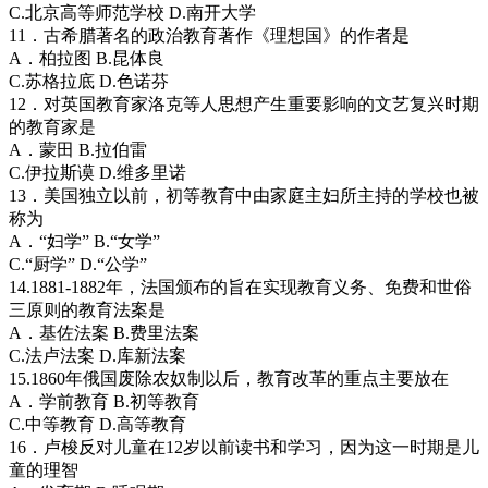
C.北京高等师范学校 D.南开大学
11．古希腊著名的政治教育著作《理想国》的作者是
A．柏拉图 B.昆体良
C.苏格拉底 D.色诺芬
12．对英国教育家洛克等人思想产生重要影响的文艺复兴时期
的教育家是
A．蒙田 B.拉伯雷
C.伊拉斯谟 D.维多里诺
13．美国独立以前，初等教育中由家庭主妇所主持的学校也被
称为
A．“妇学” B.“女学”
C.“厨学” D.“公学”
14.1881-1882年，法国颁布的旨在实现教育义务、免费和世俗
三原则的教育法案是
A．基佐法案 B.费里法案
C.法卢法案 D.库新法案
15.1860年俄国废除农奴制以后，教育改革的重点主要放在
A．学前教育 B.初等教育
C.中等教育 D.高等教育
16．卢梭反对儿童在12岁以前读书和学习，因为这一时期是儿
童的理智