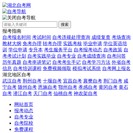
自考导航
搜索
报考指南
自考报名时间
考试时间
自考违规处理查询
成绩复查
考场查询
教材大纲
免考办理
转考办理
实践考核
毕业申请
学位英语培
训
学位申请
专升本
考生服务平台
自考报考动态
自考政策
自
考考试计划
自考实践毕业
自考专业
自考成绩查询
自考问答
历年真题
自考串讲笔记
自考考生手记
自考学习方法
外省自考
信息
自考培训课程
免费视频领取
模拟考试系统
自考网上报名
湖北地区自考
武汉自考
荆州自考
十堰自考
宜昌自考
襄樊自考
荆门自考
咸
宁自考
随州自考
恩施自考
鄂州自考
孝感自考
黄冈自考
黄石
自考
潜江自考
天门自考
仙桃自考
神农架自考
网站首页
报考动态
自考专业
自考院校
免费课程