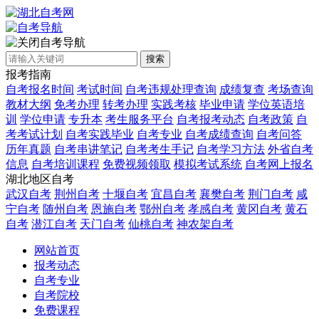
自考导航
搜索
报考指南
自考报名时间
考试时间
自考违规处理查询
成绩复查
考场查询
教材大纲
免考办理
转考办理
实践考核
毕业申请
学位英语培
训
学位申请
专升本
考生服务平台
自考报考动态
自考政策
自
考考试计划
自考实践毕业
自考专业
自考成绩查询
自考问答
历年真题
自考串讲笔记
自考考生手记
自考学习方法
外省自考
信息
自考培训课程
免费视频领取
模拟考试系统
自考网上报名
湖北地区自考
武汉自考
荆州自考
十堰自考
宜昌自考
襄樊自考
荆门自考
咸
宁自考
随州自考
恩施自考
鄂州自考
孝感自考
黄冈自考
黄石
自考
潜江自考
天门自考
仙桃自考
神农架自考
网站首页
报考动态
自考专业
自考院校
免费课程