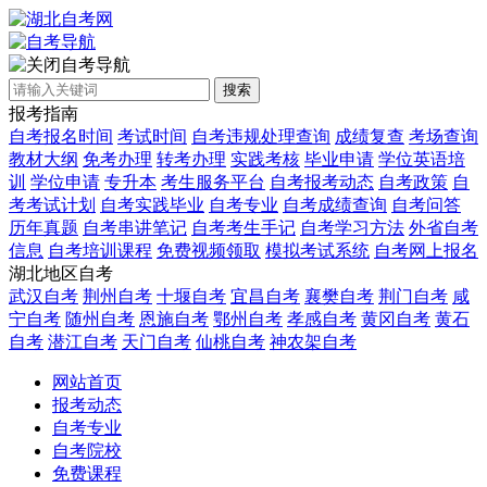
自考导航
搜索
报考指南
自考报名时间
考试时间
自考违规处理查询
成绩复查
考场查询
教材大纲
免考办理
转考办理
实践考核
毕业申请
学位英语培
训
学位申请
专升本
考生服务平台
自考报考动态
自考政策
自
考考试计划
自考实践毕业
自考专业
自考成绩查询
自考问答
历年真题
自考串讲笔记
自考考生手记
自考学习方法
外省自考
信息
自考培训课程
免费视频领取
模拟考试系统
自考网上报名
湖北地区自考
武汉自考
荆州自考
十堰自考
宜昌自考
襄樊自考
荆门自考
咸
宁自考
随州自考
恩施自考
鄂州自考
孝感自考
黄冈自考
黄石
自考
潜江自考
天门自考
仙桃自考
神农架自考
网站首页
报考动态
自考专业
自考院校
免费课程