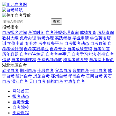
自考导航
搜索
报考指南
自考报名时间
考试时间
自考违规处理查询
成绩复查
考场查询
教材大纲
免考办理
转考办理
实践考核
毕业申请
学位英语培
训
学位申请
专升本
考生服务平台
自考报考动态
自考政策
自
考考试计划
自考实践毕业
自考专业
自考成绩查询
自考问答
历年真题
自考串讲笔记
自考考生手记
自考学习方法
外省自考
信息
自考培训课程
免费视频领取
模拟考试系统
自考网上报名
湖北地区自考
武汉自考
荆州自考
十堰自考
宜昌自考
襄樊自考
荆门自考
咸
宁自考
随州自考
恩施自考
鄂州自考
孝感自考
黄冈自考
黄石
自考
潜江自考
天门自考
仙桃自考
神农架自考
网站首页
报考动态
自考专业
自考院校
免费课程