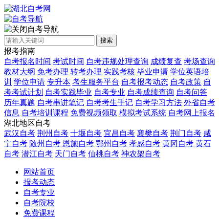
自考导航
搜索
报考指南
自考报名时间
考试时间
自考违规处理查询
成绩复查
考场查询
教材大纲
免考办理
转考办理
实践考核
毕业申请
学位英语培
训
学位申请
专升本
考生服务平台
自考报考动态
自考政策
自
考考试计划
自考实践毕业
自考专业
自考成绩查询
自考问答
历年真题
自考串讲笔记
自考考生手记
自考学习方法
外省自考
信息
自考培训课程
免费视频领取
模拟考试系统
自考网上报名
湖北地区自考
武汉自考
荆州自考
十堰自考
宜昌自考
襄樊自考
荆门自考
咸
宁自考
随州自考
恩施自考
鄂州自考
孝感自考
黄冈自考
黄石
自考
潜江自考
天门自考
仙桃自考
神农架自考
网站首页
报考动态
自考专业
自考院校
免费课程