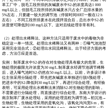
革工厂中，脱毛工段所排的灰碱废水中S2-的浓度高达1 000
mg/L以上，但脱毛工段所排的灰碱废水只占全厂总排水量的
5%左右，只要建一较大的调节池（停留时间HRT一般在12 h
左右），不同工段所排废水在此搅拌混合后，总出水中S2-的
浓度便可降低到100 mg/L以下。这对后续处理非常有利。
（2）处理出水稀释法。这种方法只适用于废水中的毒物为非
稳定这一单一情况。处理出水稀释法又有两种：①曝气池池型
采用完全混合式；②处理出水回流稀释法。出于经济方面的考
虑，方法①应是首选。
实例：制革废水中S2-的存在对生物处理具有极大的危害，生
物处理的极限允许浓度为30 mg/L.制革废水经调节池调节稀释
后，进入曝气池时S2-仍然在50 mg/L 以上。以前，许多设计单
位主张采用分隔处理，即先把灰碱废水单独进行脱S预处理，
把进水中的S2-降低到30 mg/L以下，再进行综合处理。有经验
表明，可采用处理出水稀释法来消除S2-对生物处理的影响，
不需要进行分隔处理，而直接进行综合处理。东南大学设计的
南京制革厂废水处理站，采用的处理流程为调节池→初沉池→
生物处理，生物处理采用的是氧化沟，该氧化沟沟宽6 m，有
效水深3 m，沟内水流平均流速0.4 m/s，做如下两个假定：①