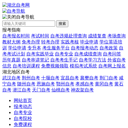
自考导航
搜索
报考指南
自考报名时间
考试时间
自考违规处理查询
成绩复查
考场查询
教材大纲
免考办理
转考办理
实践考核
毕业申请
学位英语培
训
学位申请
专升本
考生服务平台
自考报考动态
自考政策
自
考考试计划
自考实践毕业
自考专业
自考成绩查询
自考问答
历年真题
自考串讲笔记
自考考生手记
自考学习方法
外省自考
信息
自考培训课程
免费视频领取
模拟考试系统
自考网上报名
湖北地区自考
武汉自考
荆州自考
十堰自考
宜昌自考
襄樊自考
荆门自考
咸
宁自考
随州自考
恩施自考
鄂州自考
孝感自考
黄冈自考
黄石
自考
潜江自考
天门自考
仙桃自考
神农架自考
网站首页
报考动态
自考专业
自考院校
免费课程