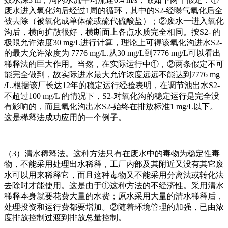
废水进入氧化沟后经过1周的循环，其中的S2-经曝气氧化后全
被去除（被氧化成单体硫或硫代硫酸盐）；②废水一进入氧化
沟后，横向扩散很好，横断面上各点水质完全相同。按S2- 的
极限允许浓度30 mg/L进行计算，理论上可得该氧化沟进水S2-
的最大允许浓度为 7776 mg/L.从30 mg/L到7776 mg/L可以看出
稀释法的巨大作用。当然，在实际运行中①，②两条假定不可
能完全做到，故实际进水最大允许浓度远远不能达到7776 mg
/L.根据该厂长达12年的稳定运行经验表明，在调节池出水S2-
不超过100 mg/L 的情况下，S2-对氧化沟的稳定运行是完全没
有影响的，而且氧化沟出水S2-始终在排放标准1 mg/L以下。
这是稀释法成功应用的一个例子。
（3）清水稀释法。这种方法只有在废水中的毒物为稳定性毒
物，不能采用处理出水稀释，工厂内部及其附近又没有其它废
水可以用来稀释它，而且这种毒物又不能采用分离法或转化法
去除时才能使用。这是由于①这种方法的不经济性。采用清水
稀释本身就要花费大量的水费；原水采用大量的清水稀释后，
处理投资和运行费都要增加。②随着环境管理的加强，已由浓
度排放控制过渡到排放总量控制。