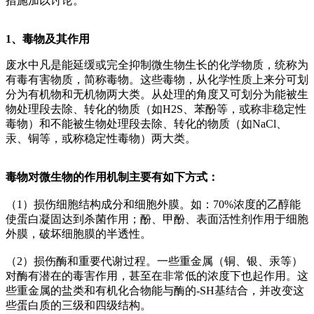
措施加以讨论。
1、毒物及其作用
废水中凡是能延缓或完全抑制微生物生长的化学物质，统称为
有毒有害物质，简称毒物。这些毒物，从化学性质上来分可划
分为有机物和无机物两大类。从处理的角度又可划分为能被生
物处理段去除、转化的物质（如H2S、苯酚等，或称非稳定性
毒物）和不能被生物处理段去除、转化的物质（如NaCl、
汞、铜等，或称稳定性毒物）两大类。
毒物对微生物的作用机制主要有如下方式：
（1）损伤细胞结构成分和细胞外膜。如：70%浓度的乙醇能
使蛋白凝固达到杀菌作用；酚、甲酚、表面活性剂作用于细胞
外膜，破坏细胞膜的半透性。
（2）损伤酶和重要代谢过程。一些重金属（铜、银、汞等）
对酶有潜在的毒害作用，甚至在非常低的浓度下也起作用。这
些重金属的盐类和有机化合物能与酶的-SH基结合，并改变这
些蛋白质的三级和四级结构。