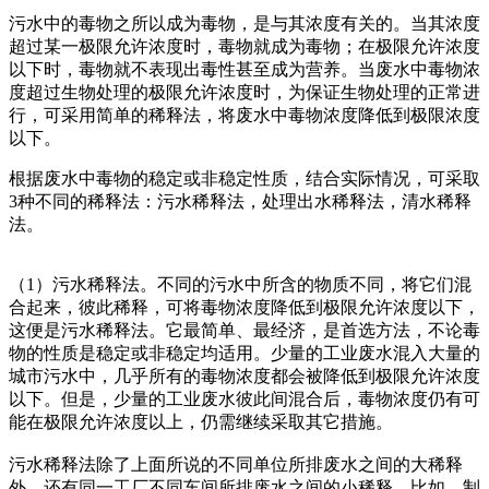
污水中的毒物之所以成为毒物，是与其浓度有关的。当其浓度
超过某一极限允许浓度时，毒物就成为毒物；在极限允许浓度
以下时，毒物就不表现出毒性甚至成为营养。当废水中毒物浓
度超过生物处理的极限允许浓度时，为保证生物处理的正常进
行，可采用简单的稀释法，将废水中毒物浓度降低到极限浓度
以下。
根据废水中毒物的稳定或非稳定性质，结合实际情况，可采取
3种不同的稀释法：污水稀释法，处理出水稀释法，清水稀释
法。
（1）污水稀释法。不同的污水中所含的物质不同，将它们混
合起来，彼此稀释，可将毒物浓度降低到极限允许浓度以下，
这便是污水稀释法。它最简单、最经济，是首选方法，不论毒
物的性质是稳定或非稳定均适用。少量的工业废水混入大量的
城市污水中，几乎所有的毒物浓度都会被降低到极限允许浓度
以下。但是，少量的工业废水彼此间混合后，毒物浓度仍有可
能在极限允许浓度以上，仍需继续采取其它措施。
污水稀释法除了上面所说的不同单位所排废水之间的大稀释
外，还有同一工厂不同车间所排废水之间的小稀释。比如，制