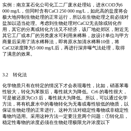
实例：南京某石化公司化工二厂废水处理站，进水COD为6
000 mg/L，但同时含有CaCl 250 000 mg/L，如此高的盐度将会
极大地抑制生物处理的正常运行，所以在生物处理之前必须对
盐加以适当处理。考虑到生物处理对CaCl2无去除或转化作
用，其它的分离或转化方法又不经济，该厂地处郊区，附近无
其它工厂或本厂的另类废水可利用来稀释，故设计单位与甲方
商量后采用了清水稀释法，即将原水加清水稀释10倍，将
CaCl2浓度降为5 000 mg/L后，再进行深井曝气法处理，取得
了满意的效果。
3.2 转化法
化学物质只有在特定的情况下才会表现毒性，比如，硝基苯毒
性较大，转化为苯胺后，毒性就大为降低。Cr6 的毒性很大，
可是被还原为Cr3 后，毒性就大为降低。所以，可以通过化学
方法，将有机废水中的毒物转化为无毒或毒性较低的物质，以
保证生物处理的正常进行。这种方法对稳定性毒物或非稳定性
毒物均适用。采用这种方法一定要注意两个问题：①转化后，
稳定性毒物的浓度必须在生物处理极限允许浓度以下