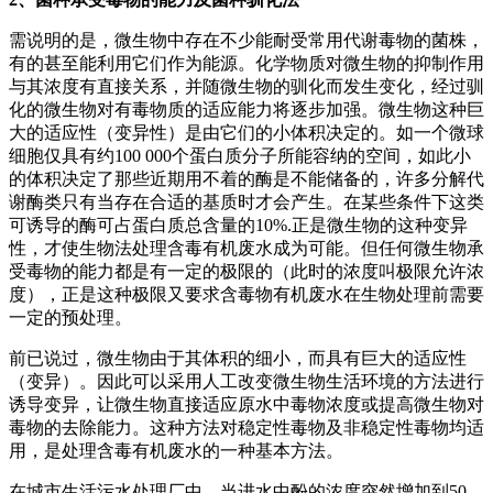
需说明的是，微生物中存在不少能耐受常用代谢毒物的菌株，
有的甚至能利用它们作为能源。化学物质对微生物的抑制作用
与其浓度有直接关系，并随微生物的驯化而发生变化，经过驯
化的微生物对有毒物质的适应能力将逐步加强。微生物这种巨
大的适应性（变异性）是由它们的小体积决定的。如一个微球
细胞仅具有约100 000个蛋白质分子所能容纳的空间，如此小
的体积决定了那些近期用不着的酶是不能储备的，许多分解代
谢酶类只有当存在合适的基质时才会产生。在某些条件下这类
可诱导的酶可占蛋白质总含量的10%.正是微生物的这种变异
性，才使生物法处理含毒有机废水成为可能。但任何微生物承
受毒物的能力都是有一定的极限的（此时的浓度叫极限允许浓
度），正是这种极限又要求含毒物有机废水在生物处理前需要
一定的预处理。
前已说过，微生物由于其体积的细小，而具有巨大的适应性
（变异）。因此可以采用人工改变微生物生活环境的方法进行
诱导变异，让微生物直接适应原水中毒物浓度或提高微生物对
毒物的去除能力。这种方法对稳定性毒物及非稳定性毒物均适
用，是处理含毒有机废水的一种基本方法。
在城市生活污水处理厂中，当进水中酚的浓度突然增加到50