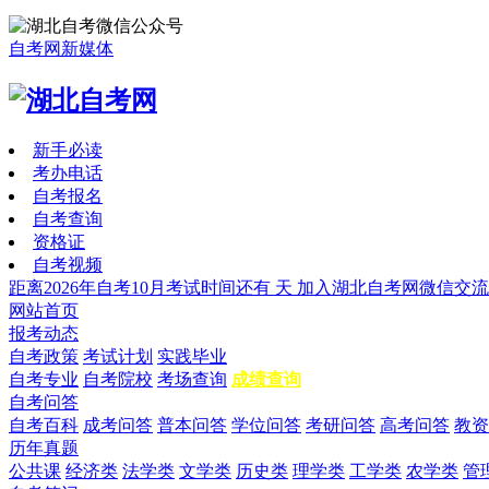
自考网新媒体
新手必读
考办电话
自考报名
自考查询
资格证
自考视频
距离2026年自考10月考试时间还有
天
加入湖北自考网微信交流
网站首页
报考动态
自考政策
考试计划
实践毕业
自考专业
自考院校
考场查询
成绩查询
自考问答
自考百科
成考问答
普本问答
学位问答
考研问答
高考问答
教资
历年真题
公共课
经济类
法学类
文学类
历史类
理学类
工学类
农学类
管