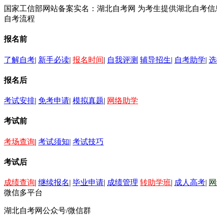
国家工信部网站备案实名：湖北自考网 为考生提供湖北自考
自考流程
报名前
了解自考
|
新手必读
|
报名时间
|
自我评测
辅导招生
|
自考助学
|
选
报名后
考试安排
|
免考申请
|
模拟真题
|
网络助学
考试前
考场查询
|
考试须知
|
考试技巧
考试后
成绩查询
|
继续报名
|
毕业申请
|
成绩管理
转助学班
|
成人高考
|
网
微信多平台
湖北自考网公众号/微信群