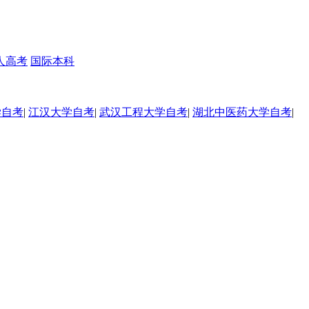
人高考
国际本科
学自考
|
江汉大学自考
|
武汉工程大学自考
|
湖北中医药大学自考
|