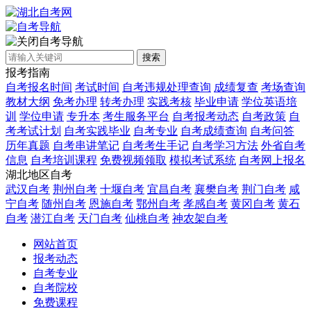
自考导航
搜索
报考指南
自考报名时间
考试时间
自考违规处理查询
成绩复查
考场查询
教材大纲
免考办理
转考办理
实践考核
毕业申请
学位英语培
训
学位申请
专升本
考生服务平台
自考报考动态
自考政策
自
考考试计划
自考实践毕业
自考专业
自考成绩查询
自考问答
历年真题
自考串讲笔记
自考考生手记
自考学习方法
外省自考
信息
自考培训课程
免费视频领取
模拟考试系统
自考网上报名
湖北地区自考
武汉自考
荆州自考
十堰自考
宜昌自考
襄樊自考
荆门自考
咸
宁自考
随州自考
恩施自考
鄂州自考
孝感自考
黄冈自考
黄石
自考
潜江自考
天门自考
仙桃自考
神农架自考
网站首页
报考动态
自考专业
自考院校
免费课程