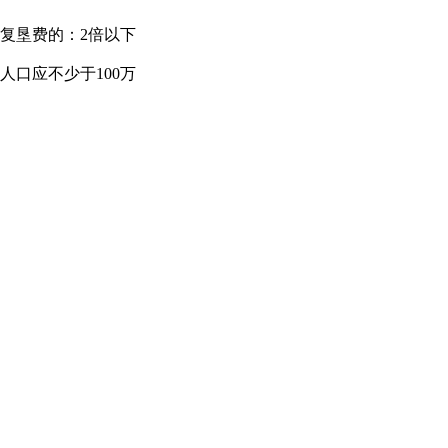
复垦费的：2倍以下
口应不少于100万