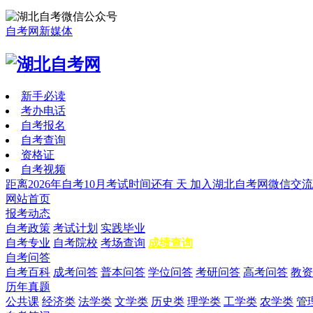
自考网新媒体
新手必读
考办电话
自考报名
自考查询
资格证
自考视频
距离2026年自考10月考试时间还有
天
加入湖北自考网微信交流
网站首页
报考动态
自考政策
考试计划
实践毕业
自考专业
自考院校
考场查询
成绩查询
自考问答
自考百科
成考问答
普本问答
学位问答
考研问答
高考问答
教资
历年真题
公共课
经济类
法学类
文学类
历史类
理学类
工学类
农学类
管