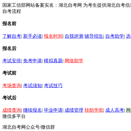
国家工信部网站备案实名：湖北自考网 为考生提供湖北自考
自考流程
报名前
了解自考
|
新手必读
|
报名时间
|
自我评测
辅导招生
|
自考助学
|
选
报名后
考试安排
|
免考申请
|
模拟真题
|
网络助学
考试前
考场查询
|
考试须知
|
考试技巧
考试后
成绩查询
|
继续报名
|
毕业申请
|
成绩管理
转助学班
|
成人高考
|
网
微信多平台
湖北自考网公众号/微信群