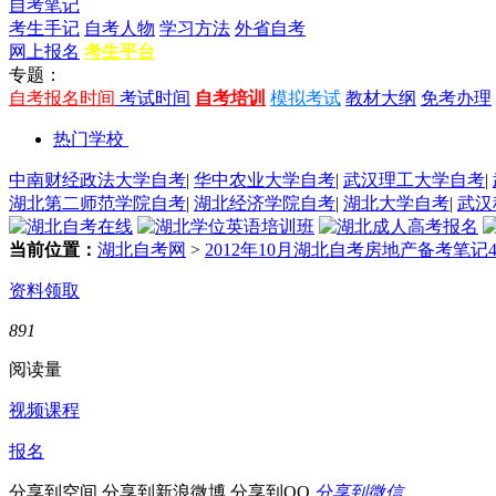
自考笔记
考生手记
自考人物
学习方法
外省自考
网上报名
考生平台
专题：
自考报名时间
考试时间
自考培训
模拟考试
教材大纲
免考办理
热门学校
中南财经政法大学自考
|
华中农业大学自考
|
武汉理工大学自考
|
湖北第二师范学院自考
|
湖北经济学院自考
|
湖北大学自考
|
武汉
当前位置：
湖北自考网
>
2012年10月湖北自考房地产备考笔记
资料领取
891
阅读量
视频课程
报名
分享到空间
分享到新浪微博
分享到QQ
分享到微信