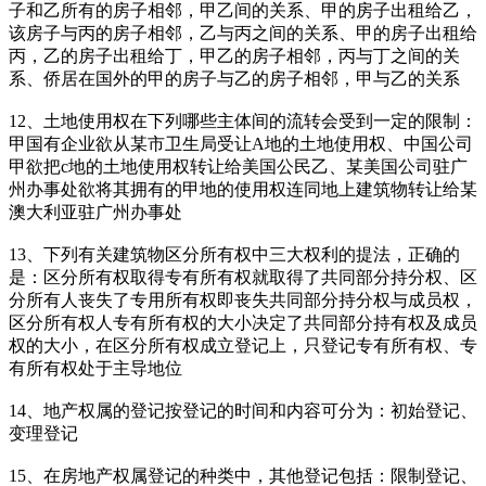
子和乙所有的房子相邻，甲乙间的关系、甲的房子出租给乙，
该房子与丙的房子相邻，乙与丙之间的关系、甲的房子出租给
丙，乙的房子出租给丁，甲乙的房子相邻，丙与丁之间的关
系、侨居在国外的甲的房子与乙的房子相邻，甲与乙的关系
12、土地使用权在下列哪些主体间的流转会受到一定的限制：
甲国有企业欲从某市卫生局受让A地的土地使用权、中国公司
甲欲把c地的土地使用权转让给美国公民乙、某美国公司驻广
州办事处欲将其拥有的甲地的使用权连同地上建筑物转让给某
澳大利亚驻广州办事处
13、下列有关建筑物区分所有权中三大权利的提法，正确的
是：区分所有权取得专有所有权就取得了共同部分持分权、区
分所有人丧失了专用所有权即丧失共同部分持分权与成员权，
区分所有权人专有所有权的大小决定了共同部分持有权及成员
权的大小，在区分所有权成立登记上，只登记专有所有权、专
有所有权处于主导地位
14、地产权属的登记按登记的时间和内容可分为：初始登记、
变理登记
15、在房地产权属登记的种类中，其他登记包括：限制登记、