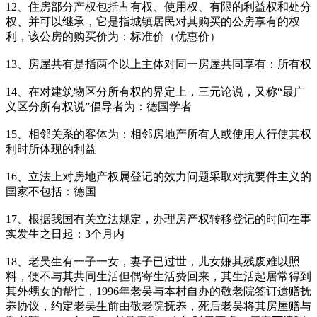
12、住房部分产权包括占有权、使用权、有限的利益权和处分
权、并可以继承，它是指城镇居民对其购买的公房享有的权
利，该公房的购买价为：标准价（优惠价）
13、房屋共有是指两个以上主体对同一房屋共同享有：所有权
14、在对建筑物区分所有权的界定上，三元论说，又称“最广
义区分所有权说”倡导者为：德国学者
15、相邻关系的客体为：相邻房地产所有人或使用人行使其权
利时所体现的利益
16、立法上对房地产权属登记的效力问题采取对抗要件主义的
国家不包括：德国
17、根据我国有关立法规定，办理房产权转移登记的时间在事
实发生之日起：3个月内
18、老吴生有一子一女，妻子已过世，儿女嫌其残废难以照
料，便不与其共同生活但偶寄生活费回来，其生活起居常得到
其外甥女的帮忙，1996年老吴与本村自办的敬老院签订遗赠抚
养协议，约定老吴生前由敬老院抚养，死后老吴将其房屋赠与