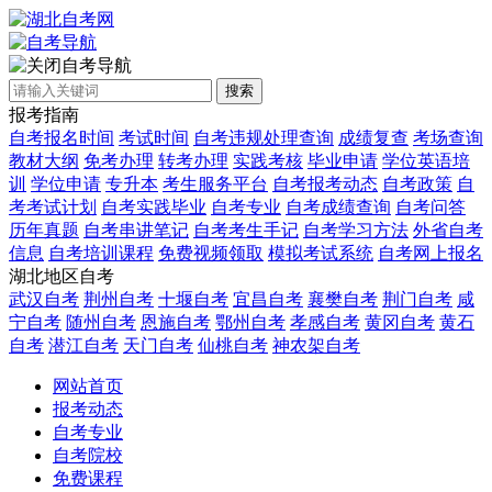
自考导航
搜索
报考指南
自考报名时间
考试时间
自考违规处理查询
成绩复查
考场查询
教材大纲
免考办理
转考办理
实践考核
毕业申请
学位英语培
训
学位申请
专升本
考生服务平台
自考报考动态
自考政策
自
考考试计划
自考实践毕业
自考专业
自考成绩查询
自考问答
历年真题
自考串讲笔记
自考考生手记
自考学习方法
外省自考
信息
自考培训课程
免费视频领取
模拟考试系统
自考网上报名
湖北地区自考
武汉自考
荆州自考
十堰自考
宜昌自考
襄樊自考
荆门自考
咸
宁自考
随州自考
恩施自考
鄂州自考
孝感自考
黄冈自考
黄石
自考
潜江自考
天门自考
仙桃自考
神农架自考
网站首页
报考动态
自考专业
自考院校
免费课程