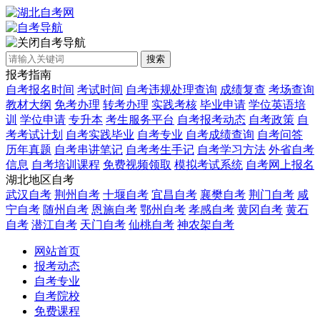
自考导航
搜索
报考指南
自考报名时间
考试时间
自考违规处理查询
成绩复查
考场查询
教材大纲
免考办理
转考办理
实践考核
毕业申请
学位英语培
训
学位申请
专升本
考生服务平台
自考报考动态
自考政策
自
考考试计划
自考实践毕业
自考专业
自考成绩查询
自考问答
历年真题
自考串讲笔记
自考考生手记
自考学习方法
外省自考
信息
自考培训课程
免费视频领取
模拟考试系统
自考网上报名
湖北地区自考
武汉自考
荆州自考
十堰自考
宜昌自考
襄樊自考
荆门自考
咸
宁自考
随州自考
恩施自考
鄂州自考
孝感自考
黄冈自考
黄石
自考
潜江自考
天门自考
仙桃自考
神农架自考
网站首页
报考动态
自考专业
自考院校
免费课程