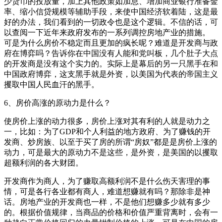
少货币的投放量，加上其他政策如加息、增加商业银行准备金
率、缩小信贷规模等辅助手段，来使中国经济软着陆，这是最
好的办法，我们看到的一切政令也是这个逻辑。不信的话，可
以查阅一下近年来政府发布的一系列调控房地产业的措施。
可是为什么房价不稳定而且更加的疯长呢？难道是开发商与政
府在博弈吗？告诉你在中国没有人能和党叫板，几个肚子大点
的开发商是没有这个实力的。实际上是幕后的另一只黑手在和
中国政府博弈，这支黑手就是外资，以美国为代表的帝国主义
攫取中国人民血汗的黑手。
6、房价高涨的原动力是什么？
使房价上涨的动力很多，房价上涨对其有利的人就是动力之
一，比如：为了GDP和个人利益的地方政府、为了赚钱的开
发商、炒房族、以至于买了房的所谓“房奴”都是是房价上涨的
动力，可是最大的原动力不是这些，是外资，是美国的以攫取
超额利润的各大财团。
开发商作为商人，为了赚取高额利润不是什么伤天害理的事
情，可是各行各业都有商人，难道想赚就有吗？那除非是神
话。房地产业的开发商也一样，不是他们想赚多少就有多少
的。根据价值规律，当商品的价格和价值严重背离时，会有一