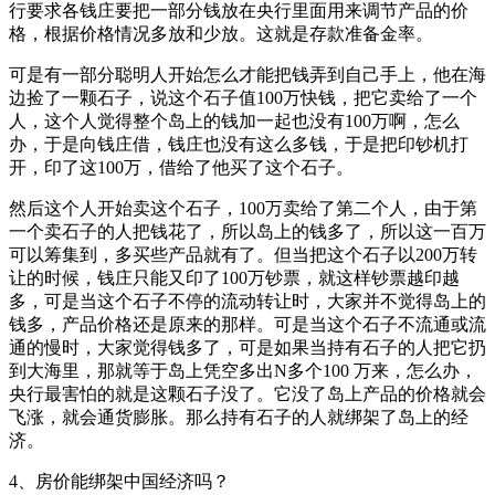
行要求各钱庄要把一部分钱放在央行里面用来调节产品的价
格，根据价格情况多放和少放。这就是存款准备金率。
可是有一部分聪明人开始怎么才能把钱弄到自己手上，他在海
边捡了一颗石子，说这个石子值100万快钱，把它卖给了一个
人，这个人觉得整个岛上的钱加一起也没有100万啊，怎么
办，于是向钱庄借，钱庄也没有这么多钱，于是把印钞机打
开，印了这100万，借给了他买了这个石子。
然后这个人开始卖这个石子，100万卖给了第二个人，由于第
一个卖石子的人把钱花了，所以岛上的钱多了，所以这一百万
可以筹集到，多买些产品就有了。但当把这个石子以200万转
让的时候，钱庄只能又印了100万钞票，就这样钞票越印越
多，可是当这个石子不停的流动转让时，大家并不觉得岛上的
钱多，产品价格还是原来的那样。可是当这个石子不流通或流
通的慢时，大家觉得钱多了，可是如果当持有石子的人把它扔
到大海里，那就等于岛上凭空多出N多个100 万来，怎么办，
央行最害怕的就是这颗石子没了。它没了岛上产品的价格就会
飞涨，就会通货膨胀。那么持有石子的人就绑架了岛上的经
济。
4、房价能绑架中国经济吗？