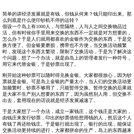
简单的讲经济发展就是有钱，但钱从何来？钱只能印出来。那
么到底是什么使印钞机不停的运转？
假设一个岛上有1000人，与世隔绝，人与人之间交换物品过
活，但有时候你手里用来交换的东西不一定就是对方想要的，
怎么办？于是人们就用都喜欢的金银作为交换的东西，于是交
换方便了。但金银要磨损，携带也不方便，当交换活动频繁
时，发现这个东西太繁琐，限制了交换活动，于是为了解决这
个问题，想了一个办法，就是由岛上的管理者发行一种符号，
用它来代替金银，于是钞票出现了。
刚开始这种钞票可以随时得兑换金银。大家都很放心，因为钞
票就是金银。可是岛上金银的产量太小，当人们的交换活动更
加频繁时，钞票不够用了，只能暂停交换。暂停交换的后果就
是大家不生产别人想要的东西了，因为虽然别人用，但交换不
出去，套用现在的话说就是经济发展减速了。
于是大家想了一个办法，成立一家钱庄，这个钱庄是大家的，
由钱庄来发行钞票，印出的钞票借给想用钱的人，然后这个人
有钱了再还给钱庄。于是银行就出现了。银行的出现，能保证
交换活动更持续的进行，大家都拼命的生产，岛上的东西越来