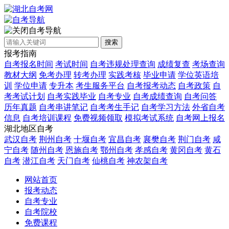
自考导航
搜索
报考指南
自考报名时间
考试时间
自考违规处理查询
成绩复查
考场查询
教材大纲
免考办理
转考办理
实践考核
毕业申请
学位英语培
训
学位申请
专升本
考生服务平台
自考报考动态
自考政策
自
考考试计划
自考实践毕业
自考专业
自考成绩查询
自考问答
历年真题
自考串讲笔记
自考考生手记
自考学习方法
外省自考
信息
自考培训课程
免费视频领取
模拟考试系统
自考网上报名
湖北地区自考
武汉自考
荆州自考
十堰自考
宜昌自考
襄樊自考
荆门自考
咸
宁自考
随州自考
恩施自考
鄂州自考
孝感自考
黄冈自考
黄石
自考
潜江自考
天门自考
仙桃自考
神农架自考
网站首页
报考动态
自考专业
自考院校
免费课程