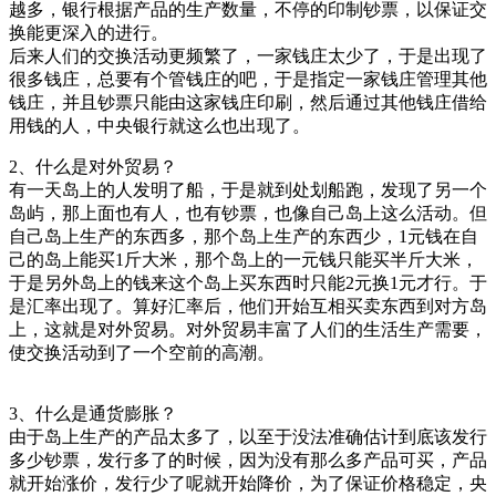
越多，银行根据产品的生产数量，不停的印制钞票，以保证交
换能更深入的进行。
后来人们的交换活动更频繁了，一家钱庄太少了，于是出现了
很多钱庄，总要有个管钱庄的吧，于是指定一家钱庄管理其他
钱庄，并且钞票只能由这家钱庄印刷，然后通过其他钱庄借给
用钱的人，中央银行就这么也出现了。
2、什么是对外贸易？
有一天岛上的人发明了船，于是就到处划船跑，发现了另一个
岛屿，那上面也有人，也有钞票，也像自己岛上这么活动。但
自己岛上生产的东西多，那个岛上生产的东西少，1元钱在自
己的岛上能买1斤大米，那个岛上的一元钱只能买半斤大米，
于是另外岛上的钱来这个岛上买东西时只能2元换1元才行。于
是汇率出现了。算好汇率后，他们开始互相买卖东西到对方岛
上，这就是对外贸易。对外贸易丰富了人们的生活生产需要，
使交换活动到了一个空前的高潮。
3、什么是通货膨胀？
由于岛上生产的产品太多了，以至于没法准确估计到底该发行
多少钞票，发行多了的时候，因为没有那么多产品可买，产品
就开始涨价，发行少了呢就开始降价，为了保证价格稳定，央