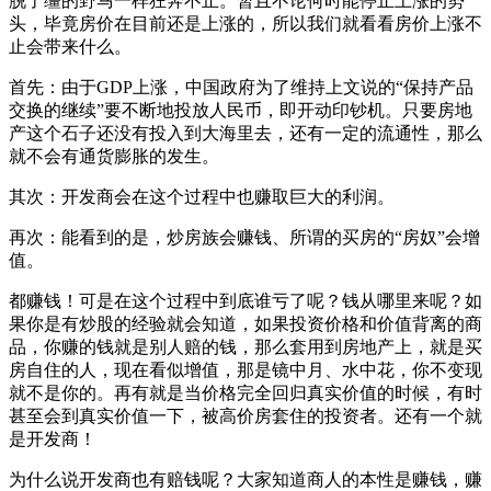
脱了缰的野马一样狂奔不止。暂且不论何时能停止上涨的势
头，毕竟房价在目前还是上涨的，所以我们就看看房价上涨不
止会带来什么。
首先：由于GDP上涨，中国政府为了维持上文说的“保持产品
交换的继续”要不断地投放人民币，即开动印钞机。只要房地
产这个石子还没有投入到大海里去，还有一定的流通性，那么
就不会有通货膨胀的发生。
其次：开发商会在这个过程中也赚取巨大的利润。
再次：能看到的是，炒房族会赚钱、所谓的买房的“房奴”会增
值。
都赚钱！可是在这个过程中到底谁亏了呢？钱从哪里来呢？如
果你是有炒股的经验就会知道，如果投资价格和价值背离的商
品，你赚的钱就是别人赔的钱，那么套用到房地产上，就是买
房自住的人，现在看似增值，那是镜中月、水中花，你不变现
就不是你的。再有就是当价格完全回归真实价值的时候，有时
甚至会到真实价值一下，被高价房套住的投资者。还有一个就
是开发商！
为什么说开发商也有赔钱呢？大家知道商人的本性是赚钱，赚