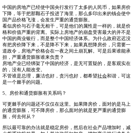
中国的房地产已经使中国央行发行了太多的人民币，如果房价
下降，等于把那颗石子投进了海里，那么多印出来的钱会使中
国产品价格飞涨，会发生严重的通货膨胀。
看似房价与石子毫无相干，可是他们的属性是一样的，就是价
格和价值严重的背离。实际上房地产的崩盘受害最大的并不是
中国的商业银行，而是整个中国经济体系。为什么政府迟迟没
有把房价降下来，不是降不下来，如果真想降房价，只需要一
道政令，房地产价格会在一夜之间土崩瓦解。可是后果谁能承
担，严重通货膨胀谁来负责？
房地产业已经绑架了中国的经济，是无可置疑的，是客观实在
的，没有人能改变。
不管谁是总理，廉洁也好，贪污也好，都希望
社会
和谐，可这
是一个棘手的问题。
5、房价和通货膨胀有关系吗？
可更棘手的问题还不仅仅在这里。如果降房价，面对的是马上
的通货膨胀，可不降房价，那么面对的就是更严重的通货膨
胀，何去何从？
所以最可靠的办法就是稳定房价，然后在社会产品增加时，减