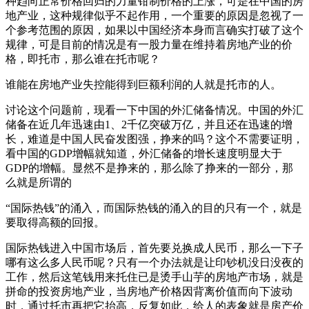
种趋向正常价格回归的力量钳制价格的上涨，可是在中国的房
地产业，这种规律似乎不起作用，一个重要的原因是忽视了一
个参考范围的原因，如果以中国经济本身而言确实打破了这个
规律，可是目前的情况是有一股力量在维持着房地产业的价
格，即托市，那么谁在托市呢？
谁能在房地产业失控能得到巨额利润的人就是托市的人。
讨论这个问题前，现看一下中国的外汇储备情况。中国的外汇
储备在近几年迅速由1、2千亿突破万亿，并且还在迅速的增
长，难道是中国人民奋发图强，挣来的吗？这个不需要证明，
看中国的GDP增幅就知道，外汇储备的增长速度明显大于
GDP的增幅。显然不是挣来的，那么除了挣来的一部分，那
么就是所谓的
“国际热钱”的涌入，而国际热钱的涌入的目的只有一个，就是
要取得高额的回报。
国际热钱进入中国市场后，首先要兑换成人民币，那么一下子
哪有这么多人民币呢？只有一个办法就是让印钞机没日没夜的
工作，然后这笔钱用来托住已是烫手山芋的房地产市场，就是
拼命的投资房地产业，当房地产价格因背离价值而向下波动
时，通过托市再把它抬高，反复如此，给人的表象就是房产价