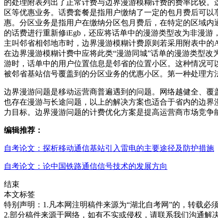
的处理附表列出了正常计费与边界漫游模糊计费的费率比较。
区等优惠业务。话费套餐是指用户缴纳了一定的包月费后可以
惠。分区业务是指用户在缴纳分区包月费后，在特定的区域内
的话费进行重新修iEgb，还应将话单中的漫游类型改为非漫
主叫邻省相邻地市时，边界漫游模糊计费原则若采用附表中的A
在边界漫游模糊计费中应将此类“漫游同城”话单的漫游类型改
游时，话单中的用户位置信息是邻省的位置小区。这种情况可
被邻省基站信号覆盖到的分区业务的优惠小区。第一种处理方
边界漫游问题是移动运营商普遍遇到的问题。网络越健全、覆
也存在漫游与长途问题，以上的解决方案也适合于省内的边界
力目标。边界漫游问题的计费优化方案是提高运营商市场竞争
编辑推荐：
自考论文：探析移动通信基站引入雷电的主要途径及防护措施
自考论文：论中国铁路通信信号技术的发展方向
结束
本文标签
特别声明：1.凡本网注明稿件来源为“湖北自考网”的，转载必须注明
2.部分稿件来源于网络，如有不实或侵权，请联系我们沟通解