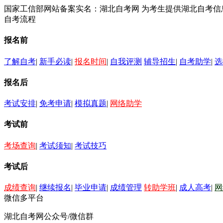
国家工信部网站备案实名：湖北自考网 为考生提供湖北自考
自考流程
报名前
了解自考
|
新手必读
|
报名时间
|
自我评测
辅导招生
|
自考助学
|
选
报名后
考试安排
|
免考申请
|
模拟真题
|
网络助学
考试前
考场查询
|
考试须知
|
考试技巧
考试后
成绩查询
|
继续报名
|
毕业申请
|
成绩管理
转助学班
|
成人高考
|
网
微信多平台
湖北自考网公众号/微信群