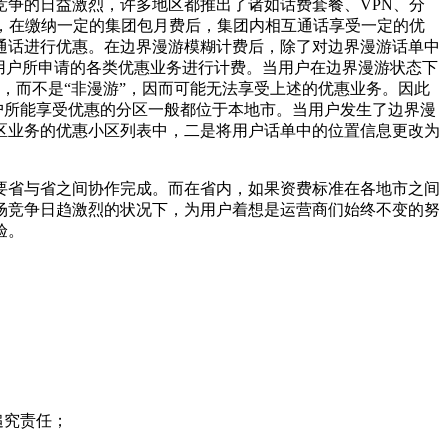
争的日益激烈，许多地区都推出了诸如话费套餐、VPN、分
，在缴纳一定的集团包月费后，集团内相互通话享受一定的优
通话进行优惠。在边界漫游模糊计费后，除了对边界漫游话单中
照用户所申请的各类优惠业务进行计费。当用户在边界漫游状态下
”，而不是“非漫游”，因而可能无法享受上述的优惠业务。因此
户所能享受优惠的分区一般都位于本地市。当用户发生了边界漫
区业务的优惠小区列表中，二是将用户话单中的位置信息更改为
要省与省之间协作完成。而在省内，如果资费标准在各地市之间
场竞争日趋激烈的状况下，为用户着想是运营商们始终不变的努
验。
追究责任；