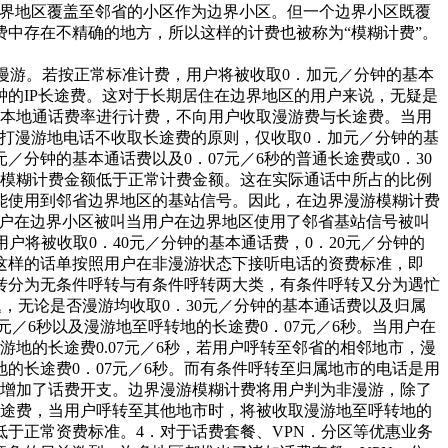
边界地区覆盖至邻省的小区作为边界小区。但一个边界小区既覆
中存在不精确的地方，所以这样的计费也被称为“模糊计费”。
漫游。若按正常标准计费，用户将被收取0．加元／分钟的基本
分钟的IP长途费。这对于长期居住在边界地区的用户来说，无疑是
的本地通话费率进行计费，不向用户收取漫游费与长途费。当用
打漫游地电话不收取长途费的原则，仅收取0．加元／分钟的基
／分钟的基本通话费以及0．07元／6秒的普通长途费或0．30
漫游模糊计费金额低于正常计费金额。这在实际通话中所占的比例
能使用到邻省边界地区的基站信号。因此，在边界漫游模糊计费
用户在边界小区被叫当用户在边界地区使用了邻省基站信号被叫
户将被收取0．40元／分钟的基本通话费，0．20元／分钟的
将这样的话单按照用户在非漫游状态下接听电话的资费标准，即
呼转分为无条件呼转与有条件呼转两大类，有条件呼转又分为遇忙
，无论是否漫游均收取0．30元／分钟的基本通话费以及归属
元／6秒以及漫游地至呼转地的长途费0．07元／6秒。当用户在
地的长途费0.07元／6秒，若用户呼转至邻省的相邻地市，漫
的长途费0．07元／6秒。而有条件呼转至归属地市的电话是用
大大增加了话费开支。边界漫游模糊计费将用户判为非漫游，除了
长途费，当用户呼转至其他地市时，将被收取漫游地至呼转地的
低于正常资费标准。4．对于话费套餐、VPN．分区等优惠业务