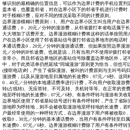
够识别的最精确的位置信息，可以作为边界计费的手机位置判
盖本省，也覆盖邻省，对在边界小区下的邻省手机进行计费时
对于模糊计费，应对不同的情况采取不同的计费原则。
边界漫游模糊计费原则：1、用户在边界小区主叫当用户在边界
通话费，0．20元／分钟的漫游费，从邻省拨打本省电话属于长
大大增加了话费开支。边界漫游模糊计费将这样的话单按照用户
户在边界小区使用了邻省基站信号拨打邻省边界地市的电话时
本通话费及0．20元／分钟的漫游通话费。但如果按照边界漫游
元／分钟的IP长途费。也就是说，只有当用户不使用IP拨打
非常小。而且邻省边界地区的基站信号除覆盖边界地区外，还
中，对于此类话单仍然延续“同城漫游”原则更为恰当，但也可
(接听电话)时，产生了省际漫游。被叫的计费原则与主叫号码归
漫游费，以及从漫游地至归属地的长途费0．07元／6秒。这
0．40元／分钟的本地通话费率进行计费，不向用户收取漫游
转(占线转)、无应答转、不可及转、关机转等等。在正常的资
地至呼转地的长途费0．07元／6秒。有条件呼转与漫游有关收取
边界地区使用了邻省基站信号进行有条件呼转时，产生了省际漫
游地即为呼转地，则不会被收取漫游地至呼转地的长途费，若呼
户最经常使用的一种呼转方式，在边界漫游下用户将被收取0．
收取0．30元／分钟的基本通话费外，当用户有条件呼转至归
长途费0．07元／6秒。边界漫游模糊计费除了用户有条件呼