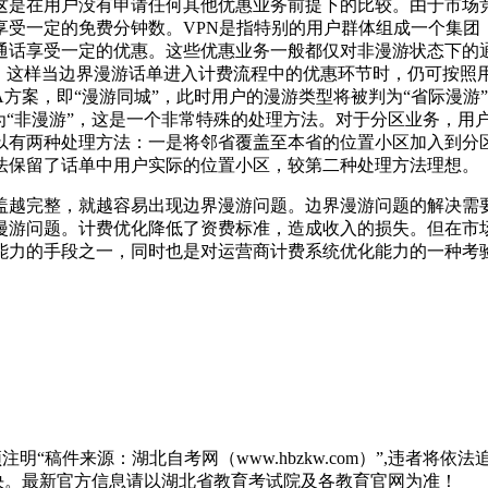
这是在用户没有申请任何其他优惠业务前提下的比较。由于市场竞
享受一定的免费分钟数。VPN是指特别的用户群体组成一个集团
通话享受一定的优惠。这些优惠业务一般都仅对非漫游状态下的
游，这样当边界漫游话单进入计费流程中的优惠环节时，仍可按
方案，即“漫游同城”，此时用户的漫游类型将被判为“省际漫游
为“非漫游”，这是一个非常特殊的处理方法。对于分区业务，用
以有两种处理方法：一是将邻省覆盖至本省的位置小区加入到分
法保留了话单中用户实际的位置小区，较第二种处理方法理想。
盖越完整，就越容易出现边界漫游问题。边界漫游问题的解决需
漫游问题。计费优化降低了资费标准，造成收入的损失。但在市
能力的手段之一，同时也是对运营商计费系统优化能力的一种考
“稿件来源：湖北自考网（www.hbzkw.com）”,违者将依法
决。最新官方信息请以湖北省教育考试院及各教育官网为准！