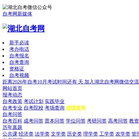
自考网新媒体
新手必读
考办电话
自考报名
自考查询
资格证
自考视频
距离2026年自考10月考试时间还有
天
加入湖北自考网微信交流
网站首页
报考动态
自考政策
考试计划
实践毕业
自考专业
自考院校
考场查询
成绩查询
自考问答
自考百科
成考问答
普本问答
学位问答
考研问答
高考问答
教资
历年真题
公共课
经济类
法学类
文学类
历史类
理学类
工学类
农学类
管