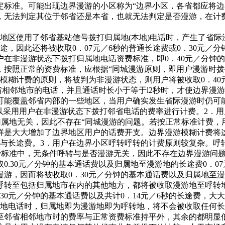
定标准。可能出现边界漫游的小区称为“边界小区，各省都应将
，无法判定其位于邻省还是本省，也就无法判定是否漫游，在计费
地区使用了邻省基站信号拨打归属地(本地)电话时，产生了省际
途，因此还将被收取0．07元／6秒的普通长途费或0．30元／
在非漫游状态下拨打归属地电话资费标准，即0．40元／分钟
，按照正常的资费标准，应根据“同城漫游原则，即用户漫游时拨
模糊计费的原则，将被判为非漫游状态，则用户将被收取0．40元
邻省相邻地市的电话，并且通话时长小于等于l2秒时，才使边界
可能覆盖邻省内部的一些地区，当用户确实发生省际漫游时仍可
以采用用户在非漫游状态下拨打邻省电话的费率进行计费。2．
属地无关，因此不存在“同城漫游的问题。若按正常标准计费，用
同样是大大增加了边界地区用户的话费开支。边界漫游模糊计费
费与长途费。3．用户在边界小区呼转呼转的计费原则较复杂。
费标准中，无条件呼转与是否漫游无关，因此不存在边界漫游问题
0.30元／分钟的基本通话费以及归属地至漫游地的长途费0．07
游，因而将被收取0．30元／分钟的基本通话费以及归属地至漫游
转至包括归属地市在内的其他地方，都将被收取漫游地至呼转地
30元／分钟的基本通话费以及共计0．14元／6秒的长途费，
属地电话时，归属地即为漫游地即为呼转地，将不会被收取任何
转至邻省相邻地市时的费率与正常资费标准持平外，其余的都明显