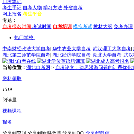
自考笔记
考生手记
自考人物
学习方法
外省自考
网上报名
考生平台
专题：
自考报名时间
考试时间
自考培训
模拟考试
教材大纲
免考办理
热门学校
中南财经政法大学自考
|
华中农业大学自考
|
武汉理工大学自考
|
湖北第二师范学院自考
|
湖北经济学院自考
|
湖北大学自考
|
武汉
当前位置：
湖北自考网
>
自考论文：边界漫游问题的计费优化
资料领取
1519
阅读量
视频课程
报名
分享到空间
分享到新浪微博
分享到QQ
分享到微信