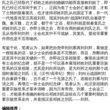
氏之氏已经取代了祁姓之姓的别婚姻功能而直接称刘姓了，即
氏已经正式等同于姓了）。正因为有了士会的亡秦归晋，才有
了士雃的留秦复氏，也才使得祁姓刘氏从此固定下来，并一代
一代地直传至汉高祖刘邦。现采刘向的“战国时刘氏自秦获于
魏。秦灭魏，迁大梁，都于丰”之说，那刘邦就是留秦复氏之
祁姓刘氏之后，亦即士雃之后，而非在周的姬姓刘氏之后。可
见从尧帝到刘邦，士会在其中不可或缺，其复氏、显祖等重要
作用也是不言而喻的。
有鉴于此，笔者认为，如果把自尧帝到刘累再到刘邦，看做是
一根链条的话，缺少士会的链条是不完整的，而且，所断掉的
还是其中比较关键的一节。亦即在汉皇祖陵里，像现在这样没
有士会的纪念碑，就不是一个可以基本展现祁姓刘氏重要宗族
世系的汉皇祖陵，尤其是刘向所说的、是为刘邦之祖的那个战
国时秦国之刘氏（见《汉书?高帝纪》赞曰：刘向云战国时刘
氏自秦获于魏），岂不成了一个无源之氏了。若能在刘累与刘
清之间，再增立一块士会的纪念碑，笔者认为，此汉皇祖陵的
重要宗族世系才基本清晰，因为只有帝尧、刘累、士会这三
位，才能基本准确的标绘出祁姓刘氏远祖在几个重要时期的主
要宗族世系走向，并直指汉皇祁姓之刘氏——刘邦。
编辑推荐：