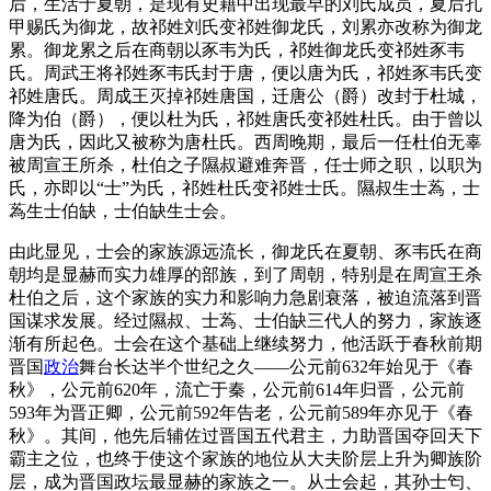
后，生活于夏朝，是现有史籍中出现最早的刘氏成员，夏后孔
甲赐氏为御龙，故祁姓刘氏变祁姓御龙氏，刘累亦改称为御龙
累。御龙累之后在商朝以豕韦为氏，祁姓御龙氏变祁姓豕韦
氏。周武王将祁姓豕韦氏封于唐，便以唐为氏，祁姓豕韦氏变
祁姓唐氏。周成王灭掉祁姓唐国，迁唐公（爵）改封于杜城，
降为伯（爵），便以杜为氏，祁姓唐氏变祁姓杜氏。由于曾以
唐为氏，因此又被称为唐杜氏。西周晚期，最后一任杜伯无辜
被周宣王所杀，杜伯之子隰叔避难奔晋，任士师之职，以职为
氏，亦即以“士”为氏，祁姓杜氏变祁姓士氏。隰叔生士蒍，士
蒍生士伯缺，士伯缺生士会。
由此显见，士会的家族源远流长，御龙氏在夏朝、豕韦氏在商
朝均是显赫而实力雄厚的部族，到了周朝，特别是在周宣王杀
杜伯之后，这个家族的实力和影响力急剧衰落，被迫流落到晋
国谋求发展。经过隰叔、士蒍、士伯缺三代人的努力，家族逐
渐有所起色。士会在这个基础上继续努力，他活跃于春秋前期
晋国
政治
舞台长达半个世纪之久——公元前632年始见于《春
秋》，公元前620年，流亡于秦，公元前614年归晋，公元前
593年为晋正卿，公元前592年告老，公元前589年亦见于《春
秋》。其间，他先后辅佐过晋国五代君主，力助晋国夺回天下
霸主之位，也终于使这个家族的地位从大夫阶层上升为卿族阶
层，成为晋国政坛最显赫的家族之一。从士会起，其孙士匄、