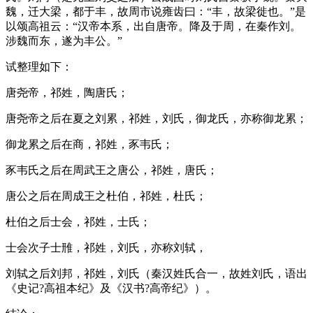
魏，迁大梁，都于丰，故周市说雍齿曰：“丰，故梁徙也。”是
以颂高祖云：“汉帝本系，出自唐帝。降及于周，在秦作刘。
涉魏而东，遂为丰公。”
试整理如下：
唐尧帝，祁姓，陶唐氏；
唐尧帝之后在夏之刘累，祁姓，刘氏，御龙氏，亦称御龙累；
御龙累之后在商，祁姓，豕韦氏；
豕韦氏之后在周武王之唐公，祁姓，唐氏；
唐公之后在周成王之杜伯，祁姓，杜氏；
杜伯之后士会，祁姓，士氏；
士会次子士雃，祁姓，刘氏，亦称刘轼，
刘轼之后刘邦，祁姓，刘氏（秦汉姓氏合一，故姓刘氏，语出
《史记?高祖本纪》及《汉书?高帝纪》）。