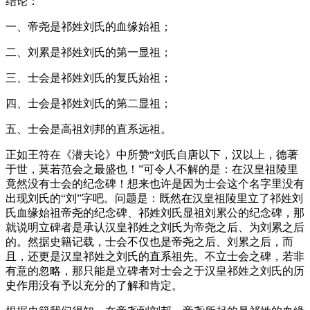
结论：
一、帝尧是祁姓刘氏的血缘始祖；
二、刘累是祁姓刘氏的第一显祖；
三、士会是祁姓刘氏的复氏始祖；
四、士会是祁姓刘氏的第二显祖；
五、士会是高祖刘邦的直系远祖。
正如王符在《潜夫论》中所赞“刘氏自唐以下，汉以上，德著
于世，莫若范会之最盛也！”可令人不解的是：在汉皇祖陵里
竟然没有士会的纪念碑！想来也许是因为士会这个名字里没有
出现刘氏的“刘”字吧。问题是：既然在汉皇祖陵里立了祁姓刘
氏血缘始祖帝尧的纪念碑、祁姓刘氏显祖刘累公的纪念碑，那
就说明立碑者是承认汉皇祁姓之刘氏为帝尧之后、为刘累之后
的。然据史籍记载，士会不仅也是帝尧之后、刘累之后，而
且，还更是汉皇祁姓之刘氏的直系祖先。不立士会之碑，若非
有意的忽略，那只能是立碑者对士会之于汉皇祁姓之刘氏的历
史作用没有予以充分的了解和肯定。