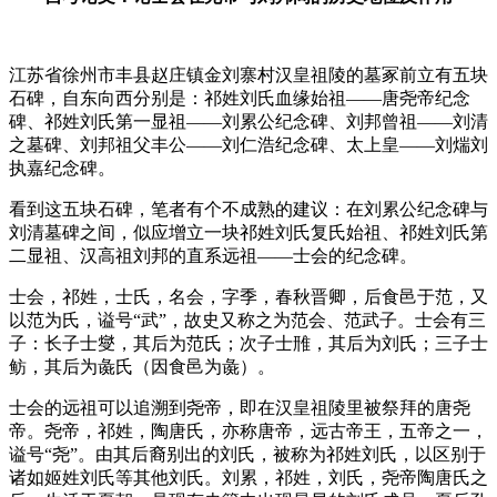
江苏省徐州市丰县赵庄镇金刘寨村汉皇祖陵的墓冢前立有五块
石碑，自东向西分别是：祁姓刘氏血缘始祖——唐尧帝纪念
碑、祁姓刘氏第一显祖——刘累公纪念碑、刘邦曾祖——刘清
之墓碑、刘邦祖父丰公——刘仁浩纪念碑、太上皇——刘煓刘
执嘉纪念碑。
看到这五块石碑，笔者有个不成熟的建议：在刘累公纪念碑与
刘清墓碑之间，似应增立一块祁姓刘氏复氏始祖、祁姓刘氏第
二显祖、汉高祖刘邦的直系远祖——士会的纪念碑。
士会，祁姓，士氏，名会，字季，春秋晋卿，后食邑于范，又
以范为氏，谥号“武”，故史又称之为范会、范武子。士会有三
子：长子士燮，其后为范氏；次子士雃，其后为刘氏；三子士
鲂，其后为彘氏（因食邑为彘）。
士会的远祖可以追溯到尧帝，即在汉皇祖陵里被祭拜的唐尧
帝。尧帝，祁姓，陶唐氏，亦称唐帝，远古帝王，五帝之一，
谥号“尧”。由其后裔别出的刘氏，被称为祁姓刘氏，以区别于
诸如姬姓刘氏等其他刘氏。刘累，祁姓，刘氏，尧帝陶唐氏之