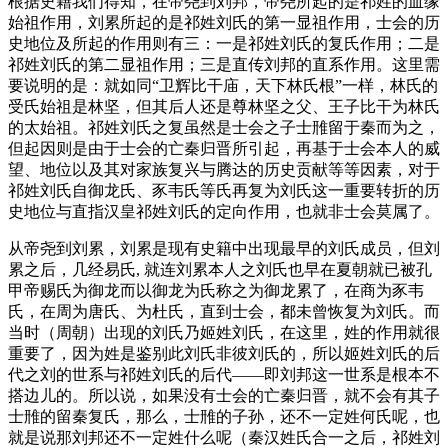
根据史籍我们得知，在帝尧到刘邦，帝尧所起的是祁姓的血缘
始祖作用，刘累所起的是祁姓刘氏的第一显祖作用，士会的历
史地位及所起的作用则有三：一是祁姓刘氏的复氏作用；二是
祁姓刘氏的第二显祖作用；三是直传刘邦的直系作用。这里需
要说明的是：就如同“卫辉比干庙，天下林氏根”一样，林氏的
受氏始祖是林坚，但其后人还是尊林坚之父、王子比干为林氏
的太始祖。祁姓刘氏之复虽然是士会之子士雃留于秦而为之，
但起因则是由于士会的亡秦归晋所引起，再基于士会本人的威
望、地位以及其对家族复兴与腾达的历史贡献等等因素，对于
祁姓刘氏自御龙氏、豕韦氏等氏再复为刘氏这一重要转折的历
史地位与直指汉皇祁姓刘氏的定向作用，也就非士会莫属了。
从帝尧到刘累，刘累是现有史籍中出现最早的刘氏成员，但刘
累之后，几经易氏, 就连刘累本人之刘氏也早在夏朝就已被孔
甲帝赐氏为御龙而以御龙为氏称之为御龙累了，在商为豕韦
氏，在周为唐氏、为杜氏，直到士会，都未曾恢复为刘氏。而
当时（周朝）出现的刘氏乃姬姓刘氏，在这里，姓的作用就很
重要了，因为姓是鉴别此刘氏非彼刘氏的，所以姬姓刘氏的后
代之刘的世系与祁姓刘氏的后代——即刘邦这一世系是根本不
搭边儿的。所以说，如果没有士会的亡秦归晋，就不会有其子
士雃的留秦复氏，那么，士雃的子孙，还不一定姓何氏呢，也
就是说那刘邦还不一定姓什么呢（秦汉姓氏合一之后，祁姓刘