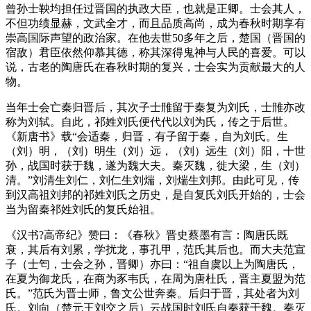
曾孙士鞅均担任过晋国的执政大臣，也就是正卿。士会其人，
不但功绩显赫，文武全才，而且品质高尚，成为春秋时期享有
崇高国际声望的政治家。在他去世50多年之后，楚国（晋国的
宿敌）君臣依然仰慕其德，称其深得鬼神与人民的喜爱。可以
说，古老的陶唐氏在春秋时期的复兴，士会实为贡献最大的人
物。
当年士会亡秦归晋后，其次子士雃留于秦复为刘氏，士雃亦改
称为刘轼。自此，祁姓刘氏便代代以刘为氏，传之于后世。
《新唐书》载“会适秦，归晋，有子留于秦，自为刘氏。生
（刘）明，（刘）明生（刘）远，（刘）远生（刘）阳，十世
孙，战国时获于魏，遂为魏大夫。秦灭魏，徙大梁，生（刘）
清。”刘清生刘仁，刘仁生刘煓，刘煓生刘邦。由此可见，传
到汉高祖刘邦的祁姓刘氏之历史，是自复氏刘氏开始的，士会
当为留秦祁姓刘氏的复氏始祖。
《汉书?高帝纪》赞曰：《春秋》晋史蔡墨有言：陶唐氏既
衰，其后有刘累，学扰龙，事孔甲，范氏其后也。而大夫范宣
子（士匄，士会之孙，晋卿）亦曰：“祖自虞以上为陶唐氏，
在夏为御龙氏，在商为豕韦氏，在周为唐杜氏，晋主夏盟为范
氏。”范氏为晋士师，鲁文公世奔秦。后归于晋，其处者为刘
氏。刘向（楚元王刘交之后）云战国时刘氏自秦获于魏。秦灭