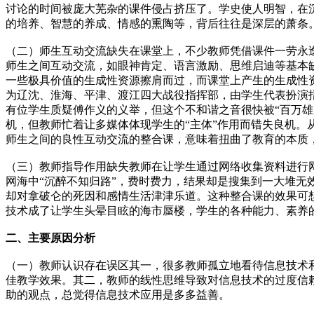
讨论的时间被庞大芜杂的课件侵占挤压了。学史使人明智，在
的培养、智慧的养成、情感的熏陶等，背后往往是深层的萧条
（二）师生互动交流缺失在课堂上，不少教师凭借课件一劳永
师生之间互动交流，如眼神肯定、语言激励、思维启迪等基本
一些极具价值的生成性资源擦肩而过，而课堂上产生的生成性
为辽沈、淮海、平津、渡江四大战役指挥部，由学生代表扮演
有位学生质疑傅作义的义举，但这个不和谐之音很快被“百万
机，但教师忙着让多媒体体现学生的“主体”作用而错失良机。
师生之间的良性互动交流的整合课，意味着扭曲了教育的本质
（三）教师指导作用缺失教师在让学生通过网络收集资料进行网络
网海中“沉醉不知归路”，费时费力，结果却是搜集到一大堆无
却对拿破仑的死因和感情生活津津乐道。这种整合课的效果可
技术成了让学生头晕目眩的海市蜃楼，学生的各种能力、素养
二、主要原因分析
（一）教师认识存在误区其一，很多教师孤立地看待信息技术
佳教学效果。其二，教师的线性思维导致对信息技术的过度信
助的观点，总觉得信息技术应用是多多益善。