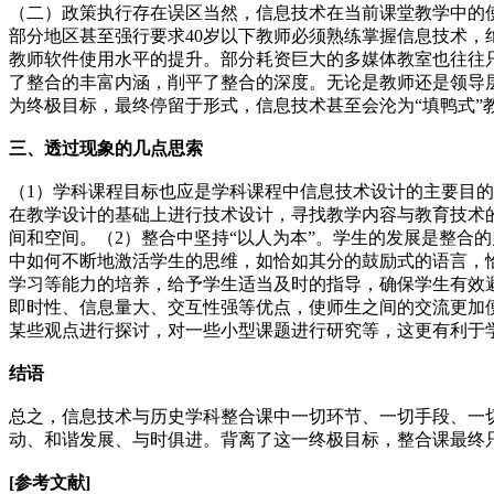
（二）政策执行存在误区当然，信息技术在当前课堂教学中的
部分地区甚至强行要求40岁以下教师必须熟练掌握信息技术
教师软件使用水平的提升。部分耗资巨大的多媒体教室也往往
了整合的丰富内涵，削平了整合的深度。无论是教师还是领导
为终极目标，最终停留于形式，信息技术甚至会沦为“填鸭式”
三、透过现象的几点思索
（1）学科课程目标也应是学科课程中信息技术设计的主要目
在教学设计的基础上进行技术设计，寻找教学内容与教育技术
间和空间。（2）整合中坚持“以人为本”。学生的发展是整合
中如何不断地激活学生的思维，如恰如其分的鼓励式的语言，
学习等能力的培养，给予学生适当及时的指导，确保学生有效避
即时性、信息量大、交互性强等优点，使师生之间的交流更加
某些观点进行探讨，对一些小型课题进行研究等，这更有利于
结语
总之，信息技术与历史学科整合课中一切环节、一切手段、一
动、和谐发展、与时俱进。背离了这一终极目标，整合课最终只
[参考文献]