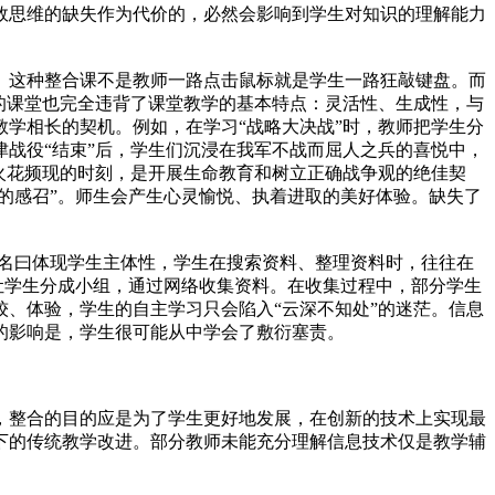
效思维的缺失作为代价的，必然会影响到学生对知识的理解能力
。这种整合课不是教师一路点击鼠标就是学生一路狂敲键盘。而
的课堂也完全违背了课堂教学的基本特点：灵活性、生成性，与
学相长的契机。例如，在学习“战略大决战”时，教师把学生分
战役“结束”后，学生们沉浸在我军不战而屈人之兵的喜悦中，
火花频现的时刻，是开展生命教育和树立正确战争观的绝佳契
的感召”。师生会产生心灵愉悦、执着进取的美好体验。缺失了
美其名曰体现学生主体性，学生在搜索资料、整理资料时，往往在
让学生分成小组，通过网络收集资料。在收集过程中，部分学生
、体验，学生的自主学习只会陷入“云深不知处”的迷茫。信息
的影响是，学生很可能从中学会了敷衍塞责。
，整合的目的应是为了学生更好地发展，在创新的技术上实现最
下的传统教学改进。部分教师未能充分理解信息技术仅是教学辅