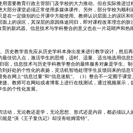
使用需要教育行政主管部门及学校的大力推动。但在实际推进过
，绝大部分课堂必须正常使用多媒体课件。另外，部分学校为顺利
只是在一定级别的公开课中方能使用。教师认识层面上的误区和
层面上的误区，其深层的原因殊途同归，即对课程改革理念的肤
教育的新武器。信息技术与学科整合的意义也在一片花哨声和热闹声
的。历史教学首先应从历史学科本身出发来进行教学设计，然后
的最佳切入点，激活学生的思维，适时、适量、适当地选用信息
的归宿，信息技术与历史学科教学整合的最终服务对象是学生。
恰到好处的个性化的表扬，灵活机智地处理学生反馈回来的信息
免在网上“信息过量”和“信息迷航”。（3）整合不一定囿于课
便捷。教师可在网站或者博客上进行在线测试，通过视频展示，
学生的个性化发展。
切活动，无论教还是学，无论思想、形式还是内容，都必须以人
能是“演《王子复仇记》却没有哈姆雷特”。