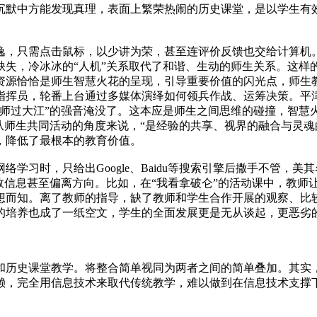
沉默中方能发现真理，表面上繁荣热闹的历史课堂，是以学生有
。
逸，只需点击鼠标，以少讲为荣，甚至连评价反馈也交给计算机
缺失，冷冰冰的“人机”关系取代了和谐、生动的师生关系。这样
资源恰恰是师生智慧火花的呈现，引导重要价值的闪光点，师生教
指挥员，轮番上台通过多媒体演绎如何领兵作战、运筹决策。平津
雄师过大江”的强音淹没了。这本应是师生之间思维的碰撞，智慧
从师生共同活动的角度来说，“是经验的共享、视界的融合与灵魂
，降低了最根本的教育价值。
学习时，只给出Google、Baidu等搜索引擎后撒手不管，
效信息甚至偏离方向。比如，在“我看拿破仑”的活动课中，教师
想而知。离了教师的指导，缺了教师和学生合作开展的观察、比较
的培养也成了一纸空文，学生的全面发展更是无从谈起，更恶劣
和历史课堂教学。将整合简单视同为两者之间的简单叠加。其实
赖，完全用信息技术来取代传统教学，难以做到在信息技术支撑