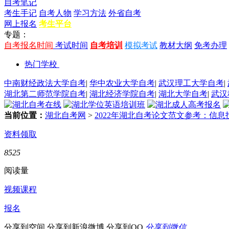
自考笔记
考生手记
自考人物
学习方法
外省自考
网上报名
考生平台
专题：
自考报名时间
考试时间
自考培训
模拟考试
教材大纲
免考办理
热门学校
中南财经政法大学自考
|
华中农业大学自考
|
武汉理工大学自考
|
湖北第二师范学院自考
|
湖北经济学院自考
|
湖北大学自考
|
武汉
当前位置：
湖北自考网
>
2022年湖北自考论文范文参考：信
资料领取
8525
阅读量
视频课程
报名
分享到空间
分享到新浪微博
分享到QQ
分享到微信