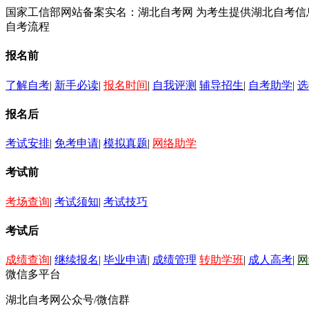
国家工信部网站备案实名：湖北自考网 为考生提供湖北自考
自考流程
报名前
了解自考
|
新手必读
|
报名时间
|
自我评测
辅导招生
|
自考助学
|
选
报名后
考试安排
|
免考申请
|
模拟真题
|
网络助学
考试前
考场查询
|
考试须知
|
考试技巧
考试后
成绩查询
|
继续报名
|
毕业申请
|
成绩管理
转助学班
|
成人高考
|
网
微信多平台
湖北自考网公众号/微信群