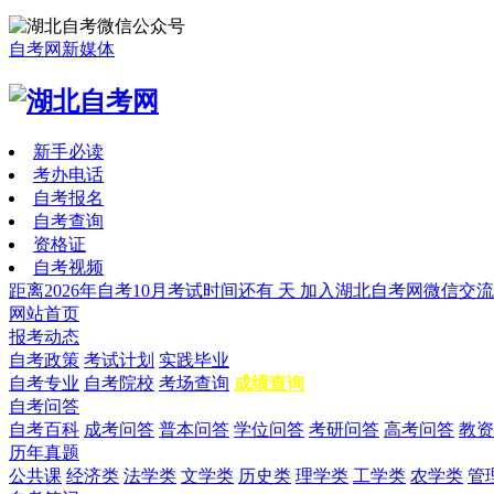
自考网新媒体
新手必读
考办电话
自考报名
自考查询
资格证
自考视频
距离2026年自考10月考试时间还有
天
加入湖北自考网微信交流
网站首页
报考动态
自考政策
考试计划
实践毕业
自考专业
自考院校
考场查询
成绩查询
自考问答
自考百科
成考问答
普本问答
学位问答
考研问答
高考问答
教资
历年真题
公共课
经济类
法学类
文学类
历史类
理学类
工学类
农学类
管