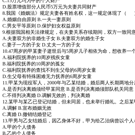
C.15万元均为甲的个人财产
D.股票增值部分人民币5万元为夫妻共同财产
8.我国《婚姻法》规定夫妻各有姓名权，这一规定体现了（ 
A.婚姻自由原则 B.一夫一妻原则
C.男女平等原则 D.保护妇女权益原则
9.根据我国相关法律规定，在夫妻关系存续期间，双方一致
A.夫妻双方的非婚生子女 B.夫妻双方的婚生子女
C.妻子一方的子女 D.丈夫一方的子女
10.47周岁的甲某妻子逝世后与5周岁儿子相依为命，想收养
A.福利院抚养的10周岁残疾女童
B.福利院抚养的10周岁的孤女
C.福利院抚养的查找不到生父母的6周岁女童
D.生父母有特殊困难无力抚养的6周岁女童
11.甲某为现役军人，2000年与乙某结婚，婚后两人长期两
A.是否判决离婚须经甲某同意 B.是否判决离婚须部队机关同意
C.不得判决离婚 D.调解无效的，判决离婚
12.某甲与某乙已登记结婚，但未同居，也未举行婚礼。之后
A.调解 B.宣布婚姻无效
C.离婚 D.撤销结婚登记
13.甲男与乙女结婚后，因乙身体不好，甲为给乙治病曾以个
A.甲的个人债务
B.乙的个人债务