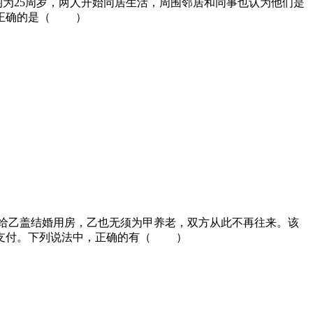
人均为25周岁，两人开始同居生活，周围邻居和同事也认为他们是
法正确的是（ ）
负责给乙盖结婚用房，乙也无须为甲养老，双方从此不再往来。该
绝支付。下列说法中，正确的有（ ）