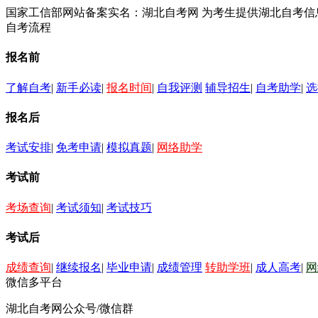
国家工信部网站备案实名：湖北自考网 为考生提供湖北自考
自考流程
报名前
了解自考
|
新手必读
|
报名时间
|
自我评测
辅导招生
|
自考助学
|
选
报名后
考试安排
|
免考申请
|
模拟真题
|
网络助学
考试前
考场查询
|
考试须知
|
考试技巧
考试后
成绩查询
|
继续报名
|
毕业申请
|
成绩管理
转助学班
|
成人高考
|
网
微信多平台
湖北自考网公众号/微信群