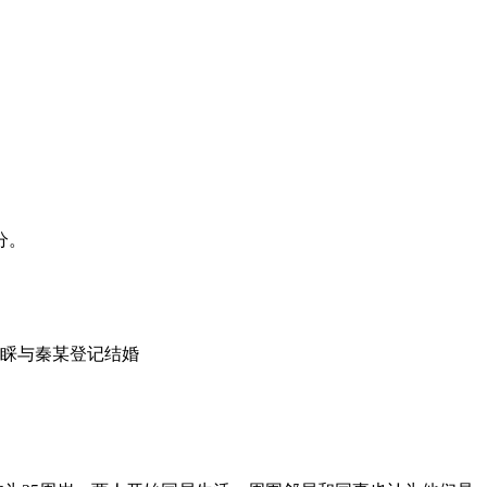
分。
理睬与秦某登记结婚