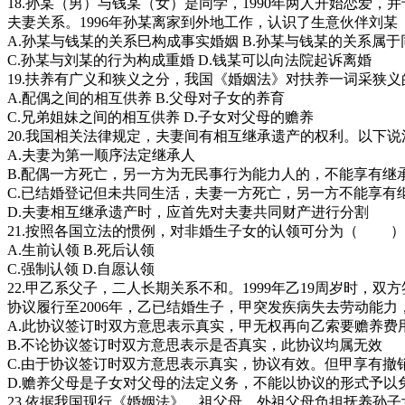
18.孙某（男）与钱某（女）是同学，1990年两人开始恋爱
夫妻关系。1996年孙某离家到外地工作，认识了生意伙伴
A.孙某与钱某的关系巳构成事实婚姻 B.孙某与钱某的关系属
C.孙某与刘某的行为构成重婚 D.钱某可以向法院起诉离婚
19.扶养有广义和狭义之分，我国《婚姻法》对扶养一词采
A.配偶之间的相互供养 B.父母对子女的养育
C.兄弟姐妹之间的相互供养 D.子女对父母的赡养
20.我国相关法律规定，夫妻间有相互继承遗产的权利。以
A.夫妻为第一顺序法定继承人
B.配偶一方死亡，另一方为无民事行为能力人的，不能享有继
C.已结婚登记但未共同生活，夫妻一方死亡，另一方不能享有
D.夫妻相互继承遗产时，应首先对夫妻共同财产进行分割
21.按照各国立法的惯例，对非婚生子女的认领可分为（ ）
A.生前认领 B.死后认领
C.强制认领 D.自愿认领
22.甲乙系父子，二人长期关系不和。1999年乙19周岁时
协议履行至2006年，乙已结婚生子，甲突发疾病失去劳动
A.此协议签订时双方意思表示真实，甲无权再向乙索要赡养费
B.不论协议签订时双方意思表示是否真实，此协议均属无效
C.由于协议签订时双方意思表示真实，协议有效。但甲享有撤
D.赡养父母是子女对父母的法定义务，不能以协议的形式予以
23.依据我国现行《婚姻法》，祖父母、外祖父母负担抚养