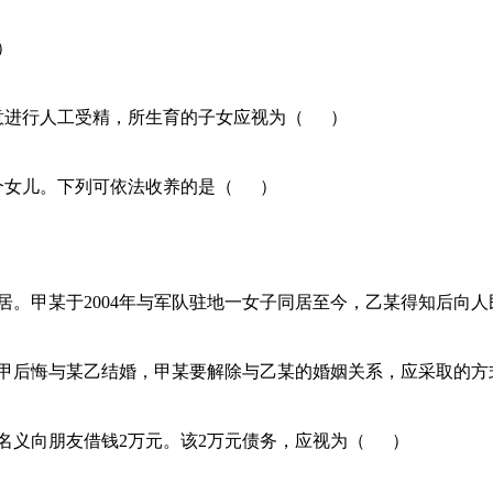
）
同意进行人工受精，所生育的子女应视为（ ）
一个女儿。下列可依法收养的是（ ）
地分居。甲某于2004年与军队驻地一女子同居至今，乙某得知后
某甲后悔与某乙结婚，甲某要解除与乙某的婚姻关系，应采取的
人名义向朋友借钱2万元。该2万元债务，应视为（ ）