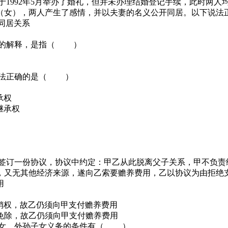
，并于1992年5月举办了婚礼，但并未办理结婚登记手续，此时两
刘某（女），两人产生了感情，并以夫妻的名义公开同居。以下说
于同居关系
狭义的解释，是指（ ）
下说法正确的是（ ）
承权
继承权
，双方签订一份协议，协议中约定：甲乙从此脱离父子关系，甲不
能力，又无其他经济来源，遂向乙索要赡养费用，乙以协议为由拒
用
销权，故乙仍须向甲支付赡养费用
免除，故乙仍须向甲支付赡养费用
孙子女、外孙子女义务的条件有（ ）