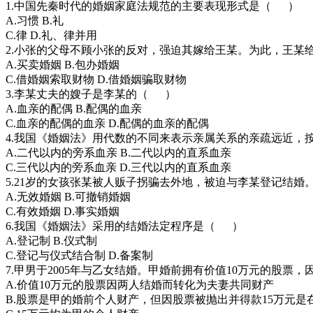
1.中国先秦时代的婚姻家庭法规范的主要表现形式是（ ）
A.习惯 B.礼
C.律 D.礼、律并用
2.小张的父母不顾小张的反对，强迫其嫁给王某。为此，王某
A.买卖婚姻 B.包办婚姻
C.借婚姻索取财物 D.借婚姻骗取财物
3.李某丈夫的嫂子是李某的（ ）
A.血亲的配偶 B.配偶的血亲
C.血亲的配偶的血亲 D.配偶的血亲的配偶
4.我国《婚姻法》用代数的不同来表示亲属关系的亲疏远近
A.二代以内的旁系血亲 B.二代以内的直系血亲
C.三代以内的旁系血亲 D.三代以内的直系血亲
5.21岁的女孩张某被人贩子拐骗去外地，被迫与李某登记结
A.无效婚姻 B.可撤销婚姻
C.有效婚姻 D.事实婚姻
6.我国《婚姻法》采用的结婚法定程序是（ ）
A.登记制 B.仪式制
C.登记与仪式结合制 D.备案制
7.甲男于2005年与乙女结婚。甲婚前拥有价值10万元的股票
A.价值10万元的股票因两人结婚而转化为夫妻共同财产
B.股票是甲的婚前个人财产，但因股票被抛出并得款15万元是