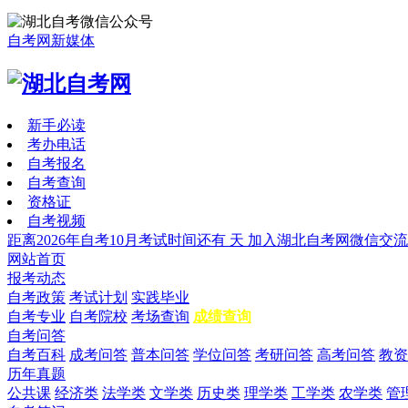
自考网新媒体
新手必读
考办电话
自考报名
自考查询
资格证
自考视频
距离2026年自考10月考试时间还有
天
加入湖北自考网微信交流
网站首页
报考动态
自考政策
考试计划
实践毕业
自考专业
自考院校
考场查询
成绩查询
自考问答
自考百科
成考问答
普本问答
学位问答
考研问答
高考问答
教资
历年真题
公共课
经济类
法学类
文学类
历史类
理学类
工学类
农学类
管