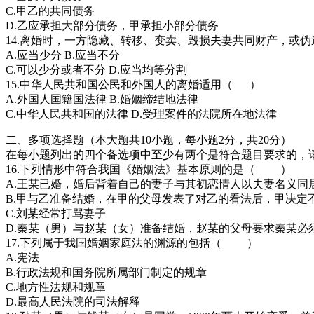
C.甲乙的共同债务
D.乙应承担大部分债务，甲承担小部分债务
14.离婚时，一方隐藏、转移、变卖、毁损夫妻共同财产，或
A.应当少分 B.应当不分
C.可以少分或者不分 D.应当均等分割
15.中华人民共和国公民和外国人的离婚适用（ ）
A.外国人国籍国法律 B.婚姻缔结地法律
C.中华人民共和国的法律 D.受理案件的法院所在地法律
二、多项选择题（本大题共10小题，每小题2分，共20分）
在每小题列出的四个备选项中至少有两个是符合题目要求的，
16.下列情形中符合我国《婚姻法》基本原则的是（ ）
A.王某已婚，婚后背着自己的妻子与其初恋情人以夫妻名义同
B.甲与乙准备结婚，在甲的父母发表了对乙的看法后，甲决定
C.刘某经常打骂妻子
D.秦某（男）与赵某（女）准备结婚，赵某的父母要求秦某必
17.下列属于我国婚姻家庭法的渊源的包括（ ）
A.宪法
B.行政法规和国务院所属部门制定的规章
C.地方性法规和规章
D.最高人民法院的司法解释