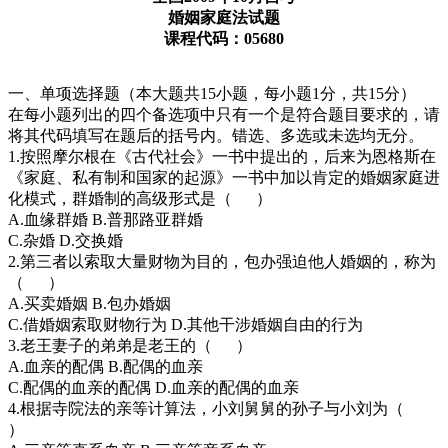
婚姻家庭法试题
课程代码：05680
一、单项选择题（本大题共15小题，每小题1分，共15分）
在每小题列出的四个备选项中只有一个是符合题目要求的，请
将其代码填写在题后的括号内。错选、多选或未选均无分。
1.按照摩尔根在《古代社会》一书中提出的，后来为恩格斯在
《家庭、私有制和国家的起源》一书中加以肯定的婚姻家庭进
化模式，群婚制的高级形式是（ ）
A.血缘群婚 B.普那路亚群婚
C.杂婚 D.交换婚
2.第三者以索取大量财物为目的，包办强迫他人婚姻的，称为
（ ）
A.买卖婚姻 B.包办婚姻
C.借婚姻索取财物行为 D.其他干涉婚姻自由的行为
3.老王妻子的弟弟是老王的（ ）
A.血亲的配偶 B.配偶的血亲
C.配偶的血亲的配偶 D.血亲的配偶的血亲
4.根据寺院法的亲等计算法，小刘舅舅的孙子与小刘为（
）