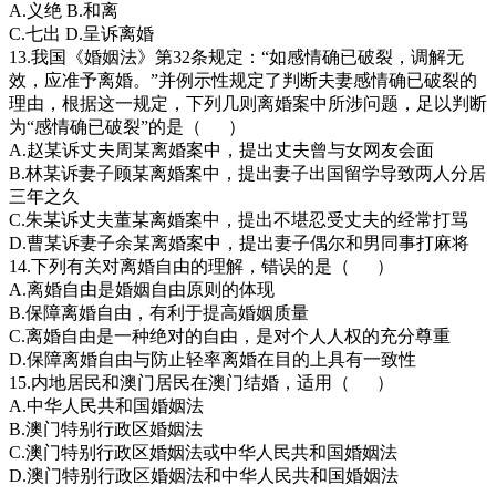
A.义绝 B.和离
C.七出 D.呈诉离婚
13.我国《婚姻法》第32条规定：“如感情确已破裂，调解无
效，应准予离婚。”并例示性规定了判断夫妻感情确已破裂的
理由，根据这一规定，下列几则离婚案中所涉问题，足以判断
为“感情确已破裂”的是（ ）
A.赵某诉丈夫周某离婚案中，提出丈夫曾与女网友会面
B.林某诉妻子顾某离婚案中，提出妻子出国留学导致两人分居
三年之久
C.朱某诉丈夫董某离婚案中，提出不堪忍受丈夫的经常打骂
D.曹某诉妻子余某离婚案中，提出妻子偶尔和男同事打麻将
14.下列有关对离婚自由的理解，错误的是（ ）
A.离婚自由是婚姻自由原则的体现
B.保障离婚自由，有利于提高婚姻质量
C.离婚自由是一种绝对的自由，是对个人人权的充分尊重
D.保障离婚自由与防止轻率离婚在目的上具有一致性
15.内地居民和澳门居民在澳门结婚，适用（ ）
A.中华人民共和国婚姻法
B.澳门特别行政区婚姻法
C.澳门特别行政区婚姻法或中华人民共和国婚姻法
D.澳门特别行政区婚姻法和中华人民共和国婚姻法