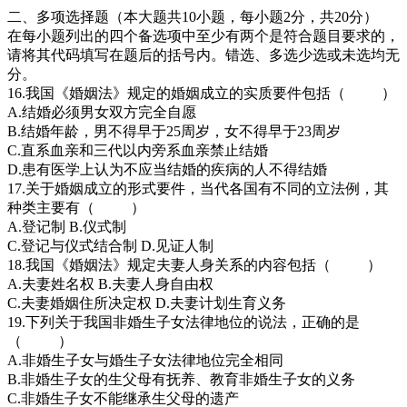
二、多项选择题（本大题共10小题，每小题2分，共20分）
在每小题列出的四个备选项中至少有两个是符合题目要求的，
请将其代码填写在题后的括号内。错选、多选少选或未选均无
分。
16.我国《婚姻法》规定的婚姻成立的实质要件包括（ ）
A.结婚必须男女双方完全自愿
B.结婚年龄，男不得早于25周岁，女不得早于23周岁
C.直系血亲和三代以内旁系血亲禁止结婚
D.患有医学上认为不应当结婚的疾病的人不得结婚
17.关于婚姻成立的形式要件，当代各国有不同的立法例，其
种类主要有（ ）
A.登记制 B.仪式制
C.登记与仪式结合制 D.见证人制
18.我国《婚姻法》规定夫妻人身关系的内容包括（ ）
A.夫妻姓名权 B.夫妻人身自由权
C.夫妻婚姻住所决定权 D.夫妻计划生育义务
19.下列关于我国非婚生子女法律地位的说法，正确的是
（ ）
A.非婚生子女与婚生子女法律地位完全相同
B.非婚生子女的生父母有抚养、教育非婚生子女的义务
C.非婚生子女不能继承生父母的遗产