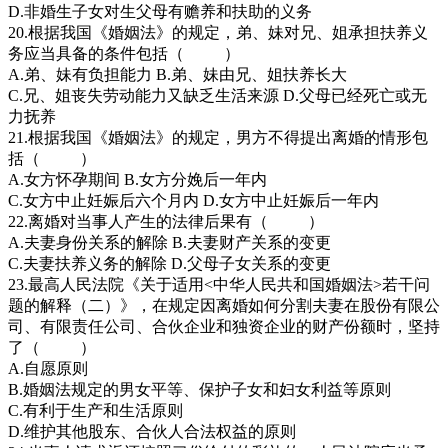
D.非婚生子女对生父母有赡养和扶助的义务
20.根据我国《婚姻法》的规定，弟、妹对兄、姐承担扶养义
务应当具备的条件包括（ ）
A.弟、妹有负担能力 B.弟、妹由兄、姐扶养长大
C.兄、姐丧失劳动能力又缺乏生活来源 D.父母已经死亡或无
力抚养
21.根据我国《婚姻法》的规定，男方不得提出离婚的情形包
括（ ）
A.女方怀孕期间 B.女方分娩后一年内
C.女方中止妊娠后六个月内 D.女方中止妊娠后一年内
22.离婚对当事人产生的法律后果有（ ）
A.夫妻身份关系的解除 B.夫妻财产关系的变更
C.夫妻扶养义务的解除 D.父母子女关系的变更
23.最高人民法院《关于适用<中华人民共和国婚姻法>若干问
题的解释（二）》，在规定因离婚如何分割夫妻在股份有限公
司、有限责任公司、合伙企业和独资企业的财产份额时，坚持
了（ ）
A.自愿原则
B.婚姻法规定的男女平等、保护子女和妇女利益等原则
C.有利于生产和生活原则
D.维护其他股东、合伙人合法权益的原则