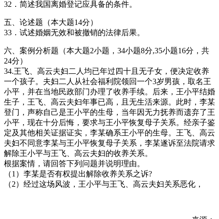
32．简述我国离婚登记应具备的条件。
五、论述题（本大题14分）
33．试述婚姻无效和被撤销的法律后果。
六、案例分析题（本大题2小题，34小题8分,35小题16分，共
24分）
34.王飞、高云夫妇二人均已年过四十且无子女，便决定收养
一个孩子。夫妇二人从社会福利院领回一个3岁男孩，取名王
小平，并在当地民政部门办理了收养手续。后来，王小平结婚
生子，王飞、高云夫妇年事已高，且无生活来源。此时，李某
登门，声称自己是王小平的生母，当年因无力抚养而遗弃了王
小平，现在十分后悔，要求与王小平恢复母子关系。经亲子鉴
定及其他相关证据证实，李某确系王小平的生母。王飞、高云
夫妇不同意李某与王小平恢复母子关系，李某遂诉至法院请求
解除王小平与王飞、高云夫妇的收养关系。
根据案情，请回答下列问题并说明理由。
（1）李某是否有权提出解除收养关系之诉?
（2）经过这场风波，王小平与王飞、高云夫妇关系恶化，