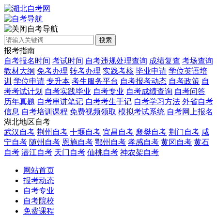
自考导航
搜索
报考指南
自考报名时间
考试时间
自考违规处理查询
成绩复查
考场查询
教材大纲
免考办理
转考办理
实践考核
毕业申请
学位英语培
训
学位申请
专升本
考生服务平台
自考报考动态
自考政策
自
考考试计划
自考实践毕业
自考专业
自考成绩查询
自考问答
历年真题
自考串讲笔记
自考考生手记
自考学习方法
外省自考
信息
自考培训课程
免费视频领取
模拟考试系统
自考网上报名
湖北地区自考
武汉自考
荆州自考
十堰自考
宜昌自考
襄樊自考
荆门自考
咸
宁自考
随州自考
恩施自考
鄂州自考
孝感自考
黄冈自考
黄石
自考
潜江自考
天门自考
仙桃自考
神农架自考
网站首页
报考动态
自考专业
自考院校
免费课程