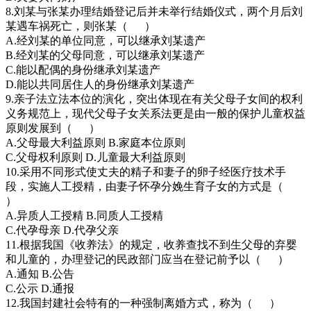
8.刘某与张某办理结婚登记后并未举行结婚仪式，两个月后刘
某遇车祸死亡，则张某（ ）
A.经刘某的单位同意，可以继承刘某遗产
B.经刘某的父母同意，可以继承刘某遗产
C.能以配偶的身份继承刘某遗产
D.能以共同居住人的身份继承刘某遗产
9.亲子法立法本位的演化，突出体现在有关父母子女间的权利
义务规范上，现代父母子女关系法更是由一般的保护儿童权益
原则发展到（ ）
A.父母最大利益原则 B.家庭本位原则
C.父母权利原则 D.儿童最大利益原则
10.采用不同形式使丈夫的精子和妻子的卵子经医疗技术手
段，实施人工授精，由妻子怀孕分娩生育子女的方式是（
）
A.异质人工授精 B.同质人工授精
C.代孕母亲 D.代孕父亲
11.根据我国《收养法》的规定，收养查找不到生父母的弃婴
和儿童的，办理登记的民政部门应当在登记前予以（ ）
A.通知 B.公告
C.公示 D.通报
12.我国封建社会特有的一种强制离婚方式，称为（ ）