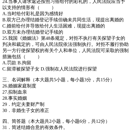
24.当事人请求返还按照习俗给付的彩礼的，人民法院应当予
以支持的情形有（ ）
A.当时给付彩礼是因为感情好
B.双方已办理结婚登记手续但确未共同生活，现提出离婚的
C.婚前给付并导致给付人生活困难，现提出离婚的
D.双方未办理结婚登记手续的
25.我国《婚姻法》第48条规定，对拒不执行有关探望子女的
判决和裁定的，可由人民法院依法强制执行。对拒不履行协助
另一方行使探望权的有关个人和单位，人民法院可采取的强制
措施包括（ ）
A.罚款 B.拘留
C.留滞被探望子女 D.强制在人民法院进行探望
三、名词解释（本大题共5小题，每小题3分，共15分）
26.婚姻家庭制度
27.拟制血亲
28.事实婚姻
29．约定夫妻财产制
30．非婚生子女的准正
四、简答题（本大题共2小题，每小题6分，共12分）
31．简述结婚合意的有效条件。