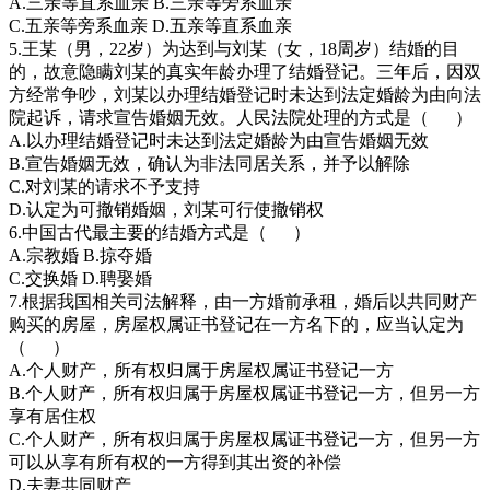
A.三亲等直系血亲 B.三亲等旁系血亲
C.五亲等旁系血亲 D.五亲等直系血亲
5.王某（男，22岁）为达到与刘某（女，18周岁）结婚的目
的，故意隐瞒刘某的真实年龄办理了结婚登记。三年后，因双
方经常争吵，刘某以办理结婚登记时未达到法定婚龄为由向法
院起诉，请求宣告婚姻无效。人民法院处理的方式是（ ）
A.以办理结婚登记时未达到法定婚龄为由宣告婚姻无效
B.宣告婚姻无效，确认为非法同居关系，并予以解除
C.对刘某的请求不予支持
D.认定为可撤销婚姻，刘某可行使撤销权
6.中国古代最主要的结婚方式是（ ）
A.宗教婚 B.掠夺婚
C.交换婚 D.聘娶婚
7.根据我国相关司法解释，由一方婚前承租，婚后以共同财产
购买的房屋，房屋权属证书登记在一方名下的，应当认定为
（ ）
A.个人财产，所有权归属于房屋权属证书登记一方
B.个人财产，所有权归属于房屋权属证书登记一方，但另一方
享有居住权
C.个人财产，所有权归属于房屋权属证书登记一方，但另一方
可以从享有所有权的一方得到其出资的补偿
D.夫妻共同财产