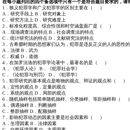
在每小题列出的四个备选项中只有一个是符合题目要求的，请
1．狭义犯罪学和广义犯罪学的区别主要在（ ）
A．研究手段上 B．研究对象上
C．研究方法上 D．研究难度上
2．标准化程度高、综合性强和时空涵盖面广是（ ）
A．现场调查法的特点 B．社会调查法的特点
C．统计研究法的特点 D．文献研究法的特点
3．古希腊时期的思想家们认为，犯罪是违反正义的人的恶性
A．法律 B．武力
C．权威 D．道德
4．在加罗法洛的犯罪学论著中，最著名的是（ ）
A．《犯罪人论》 B．《犯罪社会学》
C．《论犯罪与刑罚》 D．《犯罪学》
5．犯罪研究的基本观点是唯物的观点、辩证的观点和（ ）
A．定性的观点 B．定量的观点
C．系统的观点 D．局部的观点
6．随机抽样包括简单随机抽样、分类抽样、等距抽样和（ 
A．偶遇抽样 B．判断抽样
C．整群抽样 D．配额抽样
7．影响犯罪动态的因素主要是社会因素和（ ）
A．生理因素 B．法律因素
C．自然环境因素 D．主观因素