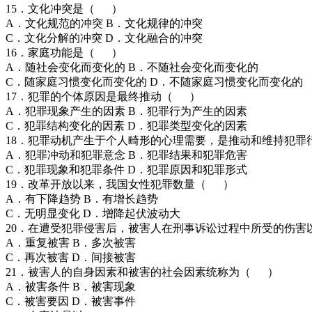
15．文化冲突是（ ）
A．文化规范的冲突 B．文化规律的冲突
C．文化分解的冲突 D．文化融合的冲突
16．家庭功能是（ ）
A．随社会变化而变化的 B．不随社会变化而变化的
C．随家庭习惯变化而变化的 D．不随家庭习惯变化而变化的
17．犯罪的个体原因是最终推动（ ）
A．犯罪现象产生的因素 B．犯罪行为产生的因素
C．犯罪结构变化的因素 D．犯罪类型变化的因素
18．犯罪动机产生于个人畸形的心理需要，是推动和维持犯
A．犯罪冲动和犯罪意念 B．犯罪结果和犯罪危害
C．犯罪现象和犯罪条件 D．犯罪原因和犯罪形式
19．改革开放以来，我国女性犯罪数量（ ）
A．有下降趋势 B．有增长趋势
C．无明显变化 D．增降起伏波动大
20．在遭受犯罪侵害后，被害人在刑事诉讼过程中所受的伤
A．重复被害 B．多次被害
C．再次被害 D．间接被害
21．被害人的自身因素和被害的社会因素统称为（ ）
A．被害条件 B．被害现象
C．被害要因 D．被害事件