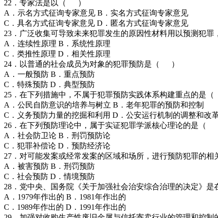
22．专家法是以（ ）
A．示名方式征询专家意见 B．实名方式征询专家意见
C．具名方式征询专家意见 D．匿名方式征询专家意见
23．广泛收集可导致未来犯罪发生的原因性材料用以预测犯
A．连续性原理 B．系统性原理
C．类推性原理 D．相关性原理
24．以普通的社会成员为对象的犯罪预防是（ ）
A．一般预防 B．重点预防
C．特殊预防 D．典型预防
25．在下列措施中，不属于犯罪预防实践体系构建重点的是
A．公民自防意识的培养与树立 B．老年犯罪的预防和控制
C．义务预防力量的挖掘和利用 D．公安运行机制的调整和改
26．在下列预防理论中，属于实证犯罪学派核心理论的是（
A．社会防卫论 B．刑罚预防论
C．犯罪补偿论 D．预防经济论
27．对可能发案或经常发案的区域和场所，进行预防犯罪的
A．被害预防 B．刑罚预防
C．社会预防 D．情境预防
28．党中央、国务院《关于加强社会治安综合治理的决定》
A．1979年作出的 B．1981年作出的
C．1989年作出的 D．1991年作出的
29．加强对收购生产性废旧金属与信托寄卖行业的管理和控