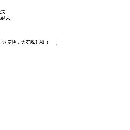
无关
性越大
量增长速度快，大案飚升和（ ）