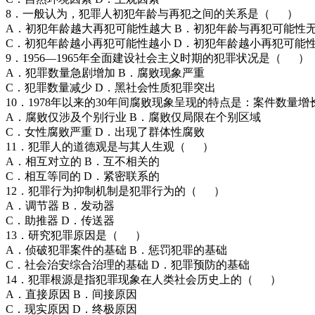
8．一般认为，犯罪人初犯年龄与再犯之间的关系是（ ）
A．初犯年龄越大再犯可能性越大 B．初犯年龄与再犯可能性
C．初犯年龄越小再犯可能性越小 D．初犯年龄越小再犯可能
9．1956—1965年全面建设社会主义时期的犯罪状况是（ ）
A．犯罪数量急剧增加 B．腐败现象严重
C．犯罪数量减少 D．黑社会性质犯罪突出
10．1978年以来的30年间腐败现象呈现的特点是：案件数
A．腐败仅涉及个别行业 B．腐败仅局限在个别区域
C．女性腐败严重 D．出现了群体性腐败
11．犯罪人的道德观是与其人生观（ ）
A．相互对立的 B．互不相关的
C．相互等同的 D．紧密联系的
12．犯罪行为抑制机制是犯罪行为的（ ）
A．调节器 B．发动器
C．助推器 D．传送器
13．研究犯罪原因是（ ）
A．侦破犯罪案件的基础 B．惩罚犯罪的基础
C．社会治安综合治理的基础 D．犯罪预防的基础
14．犯罪根源是指犯罪现象在人类社会历史上的（ ）
A．直接原因 B．间接原因
C．现实原因 D．终极原因