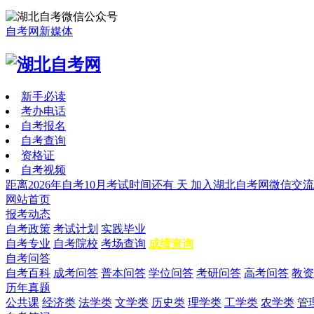
自考网新媒体
新手必读
考办电话
自考报名
自考查询
资格证
自考视频
距离2026年自考10月考试时间还有
天
加入湖北自考网微信交流
网站首页
报考动态
自考政策
考试计划
实践毕业
自考专业
自考院校
考场查询
成绩查询
自考问答
自考百科
成考问答
普本问答
学位问答
考研问答
高考问答
教资
历年真题
公共课
经济类
法学类
文学类
历史类
理学类
工学类
农学类
管