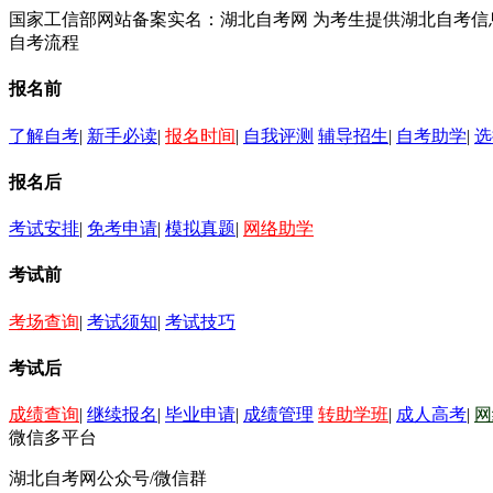
国家工信部网站备案实名：湖北自考网 为考生提供湖北自考
自考流程
报名前
了解自考
|
新手必读
|
报名时间
|
自我评测
辅导招生
|
自考助学
|
选
报名后
考试安排
|
免考申请
|
模拟真题
|
网络助学
考试前
考场查询
|
考试须知
|
考试技巧
考试后
成绩查询
|
继续报名
|
毕业申请
|
成绩管理
转助学班
|
成人高考
|
网
微信多平台
湖北自考网公众号/微信群