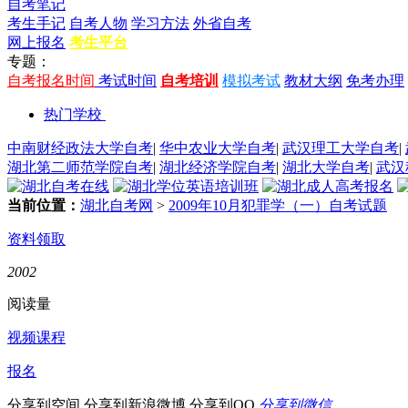
自考笔记
考生手记
自考人物
学习方法
外省自考
网上报名
考生平台
专题：
自考报名时间
考试时间
自考培训
模拟考试
教材大纲
免考办理
热门学校
中南财经政法大学自考
|
华中农业大学自考
|
武汉理工大学自考
|
湖北第二师范学院自考
|
湖北经济学院自考
|
湖北大学自考
|
武汉
当前位置：
湖北自考网
>
2009年10月犯罪学（一）自考试题
资料领取
2002
阅读量
视频课程
报名
分享到空间
分享到新浪微博
分享到QQ
分享到微信