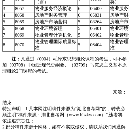
（财）
类）
3
8057
物业服务经济概论
6
06400
物业服
4
8058
房地产财务管理
6
05831
房地产
5
8059
房地产市场营销
5
08264
房地产
6
8068
物业环境管理
5
06401
物业环
7
8069
物业管理计算机化
5
06402
物业管
物业管理国际质量标
物业管理
8
8070
5
06404
准
准
注：
凡通过（0004）毛泽东思想概论课程的考生，可不参
加（03708）中国近现代史纲要、（03709）马克思主义基本原
理概论2门课程的考试。
来源：
结束
特别声明：1.凡本网注明稿件来源为“湖北自考网”的，转载必
须注明“稿件来源：湖北自考网（www.hbzkw.com）”,违者将
依法追究责任；
2.部分稿件来源于网络，如有不实或侵权，请联系我们沟通解