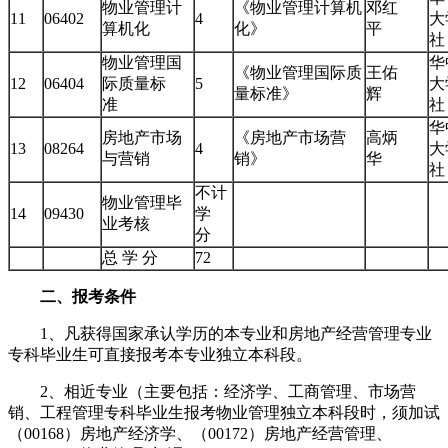
物业管理计
《物业管理计算机
邓红
11
06402
4
大
算机化
化》
平
物业管理国
华
《物业管理国际质
王佑
12
06404
际质量标
5
大
量标准》
辉
准
华
房地产市场
《房地产市场营
高炳
13
08264
4
大
与营销
销》
华
不计
物业管理毕
14
09430
学
业考核
分
总 学 分
72
二、报考条件
1、凡获得国家承认学历的本专业和房地产经营管理专业
专科毕业生可直接报考本专业独立本科段。
2、相近专业（主要包括：经济学、工商管理、市场营
销、工程管理专科毕业生报考物业管理独立本科段时，须加试
（00168）房地产经济学、（00172）房地产经营管理、