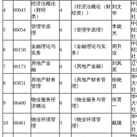
经济法概论
中
《经济法概论（财
刘文
4
00043
（财经
4
经
经类）》
华
类）
中
管理学原
李晓
5
00054
6
《管理学原理》
经
理
光
中
金融理论与
《金融理论与实
周升
6
00150
6
经
实务
务》
业
房地产金
刘凤
辽
《房地产金融》
7
00173
6
融
英
华
房地产财务
《房地产财务管
徐晓
8
05831
6
大
管理
理》
音
华
物业服务经
《物业服务与管
张贯
9
06400
6
大
济概论
理》
一
华
物业环境管
《物业环境管
10
06401
5
戴璐
大
理
理》
华