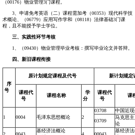
（00176）物业管理3门课程。
3、申请免考英语（二）课程需加考（00353）现代科学技
术概论、（06779）应用写作学和（08118）法律基础3门课
程，且不能授予学士学位。
三、实践性环节考核
1、（09430）物业管理毕业考核：撰写毕业论文并答辩。
四、新旧课程衔接
原计划规定课程及代号
新计划规
序
号
课程代
学
课程代
课程名称
课
号
分
号
03708
中国近
1
0004
毛泽东思想概论
2
马克思主
03709
论
基经济法概论
基经济法
2
0043
4
00043