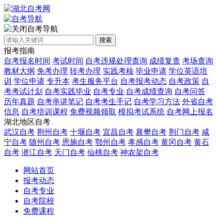
自考导航
搜索
报考指南
自考报名时间
考试时间
自考违规处理查询
成绩复查
考场查询
教材大纲
免考办理
转考办理
实践考核
毕业申请
学位英语培
训
学位申请
专升本
考生服务平台
自考报考动态
自考政策
自
考考试计划
自考实践毕业
自考专业
自考成绩查询
自考问答
历年真题
自考串讲笔记
自考考生手记
自考学习方法
外省自考
信息
自考培训课程
免费视频领取
模拟考试系统
自考网上报名
湖北地区自考
武汉自考
荆州自考
十堰自考
宜昌自考
襄樊自考
荆门自考
咸
宁自考
随州自考
恩施自考
鄂州自考
孝感自考
黄冈自考
黄石
自考
潜江自考
天门自考
仙桃自考
神农架自考
网站首页
报考动态
自考专业
自考院校
免费课程