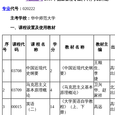
专业
代号：
020222
主考学校：
华中师范大学
一、课程设置及使用教材
序
课程代
课 程 名
学
教材主
教 材 名 称
出
号
码
称
分
编
王顺
中国近现代
《中国近现代史纲
生、
高
1
03708
2
史纲要
要》
李
捷
马克思主义
卫兴
《马克思主义基本
北
2
03709
基本原理概
4
华、赵
原理概论》
论
家祥
《大学英语自学教
英语
高
3
00015
14
程》（上、下
高远
（二）
册）