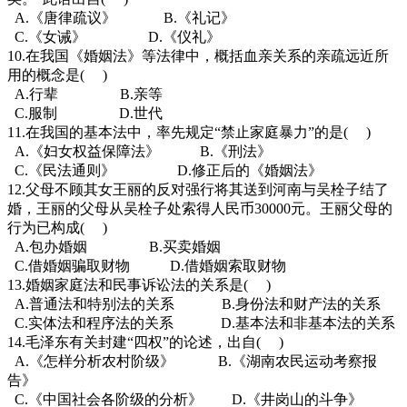
A.《唐律疏议》 B.《礼记》
C.《女诫》 D.《仪礼》
10.在我国《婚姻法》等法律中，概括血亲关系的亲疏远近所
用的概念是( )
A.行辈 B.亲等
C.服制 D.世代
11.在我国的基本法中，率先规定“禁止家庭暴力”的是( )
A.《妇女权益保障法》 B.《刑法》
C.《民法通则》 D.修正后的《婚姻法》
12.父母不顾其女王丽的反对强行将其送到河南与吴栓子结了
婚，王丽的父母从吴栓子处索得人民币30000元。王丽父母的
行为已构成( )
A.包办婚姻 B.买卖婚姻
C.借婚姻骗取财物 D.借婚姻索取财物
13.婚姻家庭法和民事诉讼法的关系是( )
A.普通法和特别法的关系 B.身份法和财产法的关系
C.实体法和程序法的关系 D.基本法和非基本法的关系
14.毛泽东有关封建“四权”的论述，出自( )
A.《怎样分析农村阶级》 B.《湖南农民运动考察报
告》
C.《中国社会各阶级的分析》 D.《井岗山的斗争》