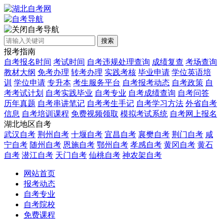
自考导航
搜索
报考指南
自考报名时间
考试时间
自考违规处理查询
成绩复查
考场查询
教材大纲
免考办理
转考办理
实践考核
毕业申请
学位英语培
训
学位申请
专升本
考生服务平台
自考报考动态
自考政策
自
考考试计划
自考实践毕业
自考专业
自考成绩查询
自考问答
历年真题
自考串讲笔记
自考考生手记
自考学习方法
外省自考
信息
自考培训课程
免费视频领取
模拟考试系统
自考网上报名
湖北地区自考
武汉自考
荆州自考
十堰自考
宜昌自考
襄樊自考
荆门自考
咸
宁自考
随州自考
恩施自考
鄂州自考
孝感自考
黄冈自考
黄石
自考
潜江自考
天门自考
仙桃自考
神农架自考
网站首页
报考动态
自考专业
自考院校
免费课程