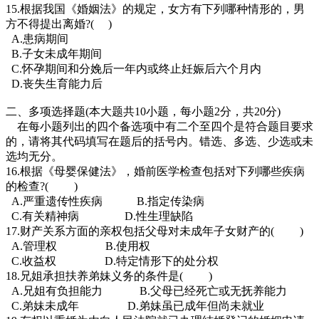
15.根据我国《婚姻法》的规定，女方有下列哪种情形的，男
方不得提出离婚?( )
A.患病期间
B.子女未成年期间
C.怀孕期间和分娩后一年内或终止妊娠后六个月内
D.丧失生育能力后
二、多项选择题(本大题共10小题，每小题2分，共20分)
在每小题列出的四个备选项中有二个至四个是符合题目要求
的，请将其代码填写在题后的括号内。错选、多选、少选或未
选均无分。
16.根据《母婴保健法》，婚前医学检查包括对下列哪些疾病
的检查?( )
A.严重遗传性疾病 B.指定传染病
C.有关精神病 D.性生理缺陷
17.财产关系方面的亲权包括父母对未成年子女财产的( )
A.管理权 B.使用权
C.收益权 D.特定情形下的处分权
18.兄姐承担扶养弟妹义务的条件是( )
A.兄姐有负担能力 B.父母已经死亡或无抚养能力
C.弟妹未成年 D.弟妹虽已成年但尚未就业