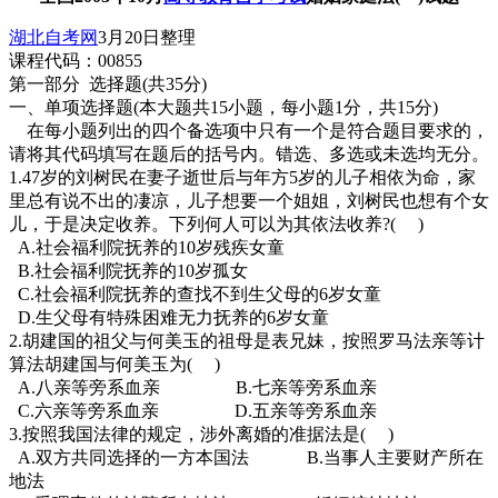
湖北自考网
3月20日整理
课程代码：00855
第一部分 选择题(共35分)
一、单项选择题(本大题共15小题，每小题1分，共15分)
在每小题列出的四个备选项中只有一个是符合题目要求的，
请将其代码填写在题后的括号内。错选、多选或未选均无分。
1.47岁的刘树民在妻子逝世后与年方5岁的儿子相依为命，家
里总有说不出的凄凉，儿子想要一个姐姐，刘树民也想有个女
儿，于是决定收养。下列何人可以为其依法收养?( )
A.社会福利院抚养的10岁残疾女童
B.社会福利院抚养的10岁孤女
C.社会福利院抚养的查找不到生父母的6岁女童
D.生父母有特殊困难无力抚养的6岁女童
2.胡建国的祖父与何美玉的祖母是表兄妹，按照罗马法亲等计
算法胡建国与何美玉为( )
A.八亲等旁系血亲 B.七亲等旁系血亲
C.六亲等旁系血亲 D.五亲等旁系血亲
3.按照我国法律的规定，涉外离婚的准据法是( )
A.双方共同选择的一方本国法 B.当事人主要财产所在
地法