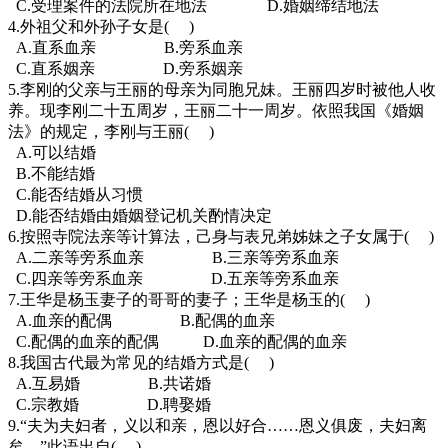
C.受理案件的法院所在地法 D.婚姻缔结地法
4.外祖父和外孙子女是( )
A.直系血亲 B.旁系血亲
C.直系姻亲 D.旁系姻亲
5.李刚的父亲与王丽的母亲为同胞兄妹。王丽四岁时被他人收
养。现李刚二十五周岁，王丽二十一周岁。依照我国《婚姻
法》的规定，李刚与王丽( )
A.可以结婚
B.不能结婚
C.能否结婚从习惯
D.能否结婚由婚姻登记机关酌情决定
6.按照寺院法亲等计算法，己身与表兄弟姊妹之子女属于( )
A.二亲等旁系血亲 B.三亲等旁系血亲
C.四亲等旁系血亲 D.五亲等旁系血亲
7.王华是杨玉妻子的哥哥的妻子；王华是杨玉的( )
A.血亲的配偶 B.配偶的血亲
C.配偶的血亲的配偶 D.血亲的配偶的血亲
8.我国古代最为常见的结婚方式是( )
A.互易婚 B.共诺婚
C.宗教婚 D.聘娶婚
9.“夫为夫妇者，义以和亲，恩以好合……恩义俱废，夫妇离
矣。”此语出自( )