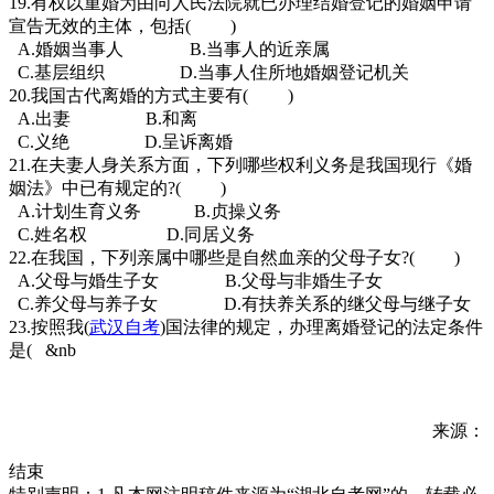
19.有权以重婚为由向人民法院就已办理结婚登记的婚姻申请
宣告无效的主体，包括( )
A.婚姻当事人 B.当事人的近亲属
C.基层组织 D.当事人住所地婚姻登记机关
20.我国古代离婚的方式主要有( )
A.出妻 B.和离
C.义绝 D.呈诉离婚
21.在夫妻人身关系方面，下列哪些权利义务是我国现行《婚
姻法》中已有规定的?( )
A.计划生育义务 B.贞操义务
C.姓名权 D.同居义务
22.在我国，下列亲属中哪些是自然血亲的父母子女?( )
A.父母与婚生子女 B.父母与非婚生子女
C.养父母与养子女 D.有扶养关系的继父母与继子女
23.按照我(
武汉自考
)国法律的规定，办理离婚登记的法定条件
是( &nb
来源：
结束