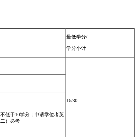
最低学分/
注
学分小计
16/30
不低于10学分；申请学位者英
（二）必考