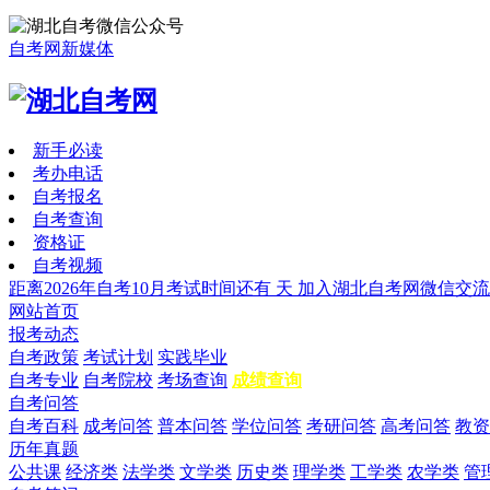
自考网新媒体
新手必读
考办电话
自考报名
自考查询
资格证
自考视频
距离2026年自考10月考试时间还有
天
加入湖北自考网微信交流
网站首页
报考动态
自考政策
考试计划
实践毕业
自考专业
自考院校
考场查询
成绩查询
自考问答
自考百科
成考问答
普本问答
学位问答
考研问答
高考问答
教资
历年真题
公共课
经济类
法学类
文学类
历史类
理学类
工学类
农学类
管