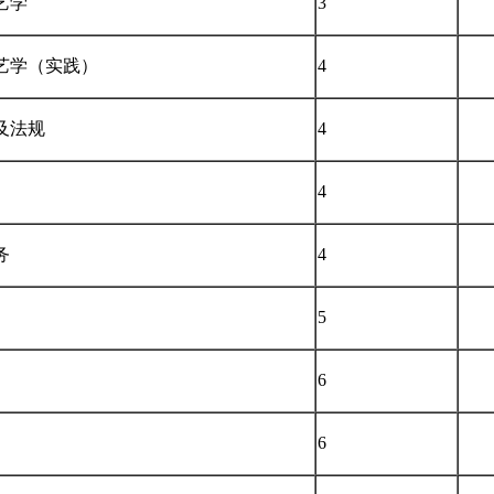
艺学
3
艺学（实践）
4
及法规
4
4
务
4
5
6
6