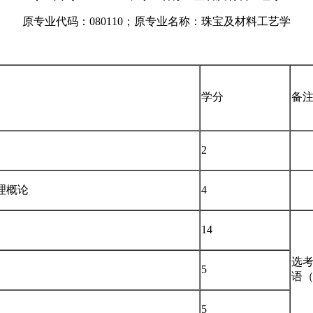
原专业代码：080110；原专业名称：珠宝及材料工艺学
学分
备
2
理概论
4
14
选考
5
语
5