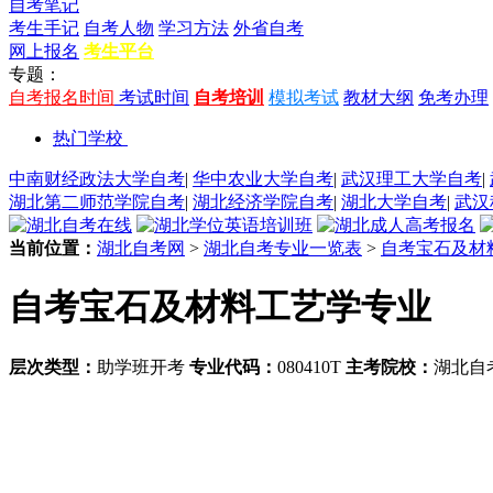
自考笔记
考生手记
自考人物
学习方法
外省自考
网上报名
考生平台
专题：
自考报名时间
考试时间
自考培训
模拟考试
教材大纲
免考办理
热门学校
中南财经政法大学自考
|
华中农业大学自考
|
武汉理工大学自考
|
湖北第二师范学院自考
|
湖北经济学院自考
|
湖北大学自考
|
武汉
当前位置：
湖北自考网
>
湖北自考专业一览表
>
自考宝石及材
自考宝石及材料工艺学专业
层次类型：
助学班开考
专业代码：
080410T
主考院校：
湖北自