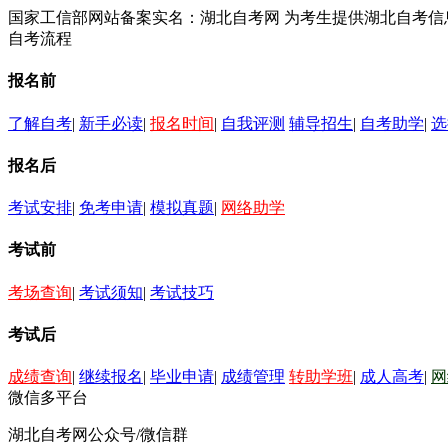
国家工信部网站备案实名：湖北自考网 为考生提供湖北自考
自考流程
报名前
了解自考
|
新手必读
|
报名时间
|
自我评测
辅导招生
|
自考助学
|
选
报名后
考试安排
|
免考申请
|
模拟真题
|
网络助学
考试前
考场查询
|
考试须知
|
考试技巧
考试后
成绩查询
|
继续报名
|
毕业申请
|
成绩管理
转助学班
|
成人高考
|
网
微信多平台
湖北自考网公众号/微信群