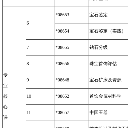
*08653
宝石鉴定
6
*08654
宝石鉴定（实践）
7
*08655
钻石分级
8
*08656
珠宝首饰评估
专
9
*08648
宝石矿床及资源
业
核
10
*08652
首饰金属材料学
心
11
*08657
中国玉器
课