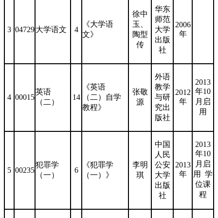
华东
徐中
师范
《大学语
玉、
2006
3
04729
大学语文
4
大学
年
文》
陶型
出版
传
社
外语
2013
《英语
教学
年10
英语
张敬
2012
4
00015
14
（二）自学
与研
年
月启
（二）
源
教程》
究出
用
版社
中国
2013
年10
人民
月启
犯罪学
《犯罪学
李明
公安
2013
5
00235
6
年
用 学
（一）
（一）》
琪
大学
位课
出版
程
社