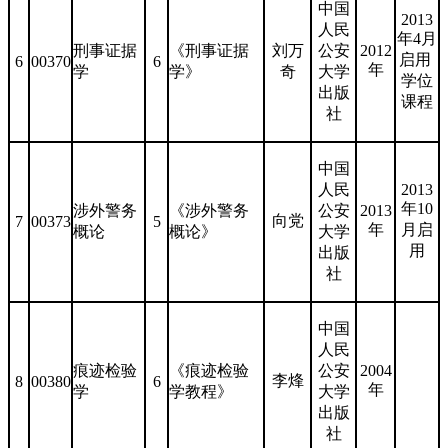
中国
2013
人民
年4月
刑事证据
《刑事证据
刘万
公安
2012
启用
6
00370
6
年
学
学》
奇
大学
学位
出版
课程
社
中国
人民
2013
年10
涉外警务
《涉外警务
公安
2013
向党
7
00373
5
年
月启
概论
概论》
大学
用
出版
社
中国
人民
痕迹检验
《痕迹检验
公安
2004
李烽
8
00380
6
年
学
学教程》
大学
出版
社