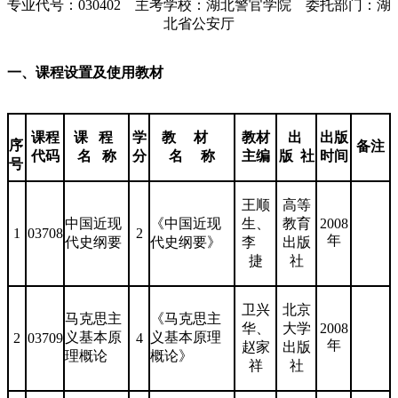
专业代号：030402 主考学校：湖北警官学院 委托部门：湖
北省公安厅
一、课程设置及使用教材
课程
课 程
学
教 材
教材
出
出版
序
备注
代码
名 称
分
名 称
主编
版 社
时间
号
王顺
高等
中国近现
《中国近现
生、
教育
2008
1
03708
2
年
代史纲要
代史纲要》
李
出版
捷
社
卫兴
北京
马克思主
《马克思主
华、
大学
2008
义基本原
义基本原理
2
03709
4
年
赵家
出版
理概论
概论》
祥
社