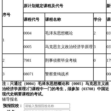
原计划规定课程及代号
新
序号
课程代号
课程名称
学分
课
0004
毛泽东思想概论
2
03
1
0005
马克思主义政治经济学原理
3
03
2
7981
刑事侦察毕业考核
0
17
3
08071
警察查缉战术
00
注：只通过（0004）毛泽东思想概论和（0005）马克思主义政
治经济学原理2门课程中一门的考生，须参加（03708）中国近
现代史纲要课程的考试。
辅导报名
预报院校：