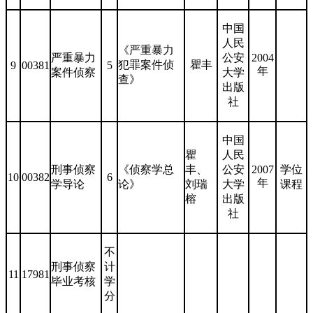
中国
人民
《严重暴力
严重暴力
公安
2004
犯罪案件侦
瞿丰
9
00381
5
年
案件侦察
大学
查》
出版
社
中国
瞿
人民
刑事侦察
《侦察学总
丰、
公安
2007
学位
10
00382
6
年
学导论
论》
刘瑞
大学
课程
榕
出版
社
不
刑事侦察
计
11
17981
毕业考核
学
分