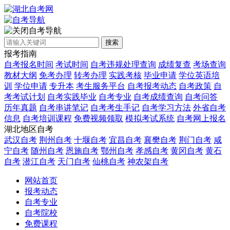
自考导航
搜索
报考指南
自考报名时间
考试时间
自考违规处理查询
成绩复查
考场查询
教材大纲
免考办理
转考办理
实践考核
毕业申请
学位英语培
训
学位申请
专升本
考生服务平台
自考报考动态
自考政策
自
考考试计划
自考实践毕业
自考专业
自考成绩查询
自考问答
历年真题
自考串讲笔记
自考考生手记
自考学习方法
外省自考
信息
自考培训课程
免费视频领取
模拟考试系统
自考网上报名
湖北地区自考
武汉自考
荆州自考
十堰自考
宜昌自考
襄樊自考
荆门自考
咸
宁自考
随州自考
恩施自考
鄂州自考
孝感自考
黄冈自考
黄石
自考
潜江自考
天门自考
仙桃自考
神农架自考
网站首页
报考动态
自考专业
自考院校
免费课程