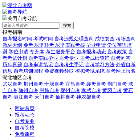
自考导航
搜索
报考指南
自考报名时间
考试时间
自考违规处理查询
成绩复查
考场查询
教材大纲
免考办理
转考办理
实践考核
毕业申请
学位英语培
训
学位申请
专升本
考生服务平台
自考报考动态
自考政策
自
考考试计划
自考实践毕业
自考专业
自考成绩查询
自考问答
历年真题
自考串讲笔记
自考考生手记
自考学习方法
外省自考
信息
自考培训课程
免费视频领取
模拟考试系统
自考网上报名
湖北地区自考
武汉自考
荆州自考
十堰自考
宜昌自考
襄樊自考
荆门自考
咸
宁自考
随州自考
恩施自考
鄂州自考
孝感自考
黄冈自考
黄石
自考
潜江自考
天门自考
仙桃自考
神农架自考
网站首页
报考动态
自考专业
自考院校
免费课程