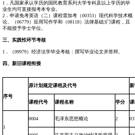
1．凡国家承认学历的国民教育系列大学专科及以上学历的毕
业生均可直接报考本专业。
2．申请免考英语（二）课程需加考（00353）现代科学技术概
论、（06779）应用写作学和（08118）法律基础3门课程，且
不能授予学士学位。
三、实践性环节考核
1．（09979）经济法学毕业考核：撰写毕业论文并答辩。
四、新旧课程衔接
原计划规定课程及代号
新
序号
课程代号
课程名称
学分
课
0004
毛泽东思想概论
2
03
1