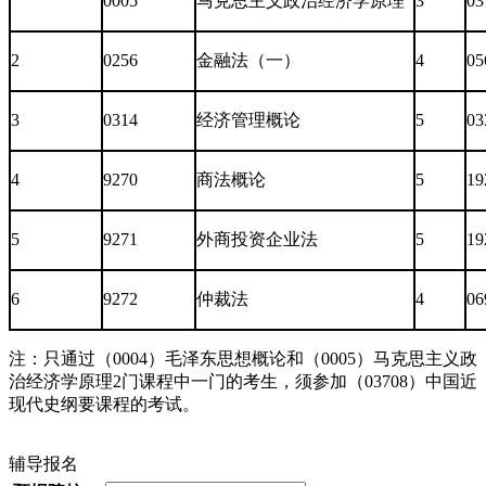
0005
马克思主义政治经济学原理
3
03
2
0256
金融法（一）
4
05
3
0314
经济管理概论
5
03
4
9270
商法概论
5
19
5
9271
外商投资企业法
5
19
6
9272
仲裁法
4
06
注：只通过（0004）毛泽东思想概论和（0005）马克思主义政
治经济学原理2门课程中一门的考生，须参加（03708）中国近
现代史纲要课程的考试。
辅导报名