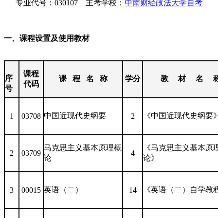
专业代号：030107 主考学校：
中南财经政法大学自考
一、课程设置及使用教材
课程
序
课 程 名 称
学分
教 材 名 
代码
号
中国近现代史纲要
《中国近现代史纲要
1
03708
2
马克思主义基本原理概
《马克思主义基本原
2
03709
4
论
论》
英语（二）
《英语（二）自学教
3
00015
14