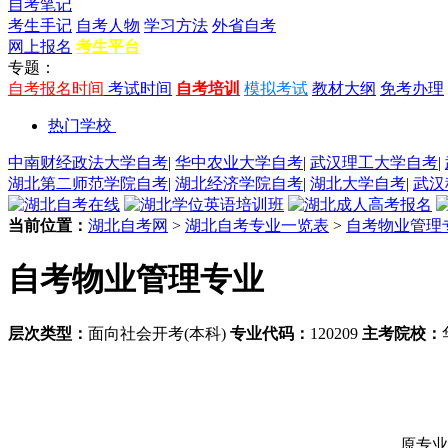
自考笔记
考生手记
自考人物
学习方法
外省自考
网上报名
考生平台
专题：
自考报名时间
考试时间
自考培训
模拟考试
教材大纲
免考办理
热门学校
中南财经政法大学自考
|
华中农业大学自考
|
武汉理工大学自考
|
湖北第二师范学院自考
|
湖北经济学院自考
|
湖北大学自考
|
武汉
当前位置：
湖北自考网
>
湖北自考专业一览表
>
自考物业管理
自考物业管理专业
层次类型：
面向社会开考(本科)
专业代码：
120209
主考院校：
原专业