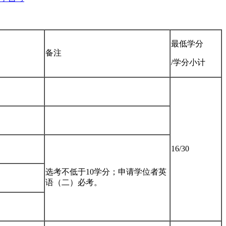
最低学分
备注
/学分小计
16/30
选考不低于10学分；申请学位者英
语（二）必考。