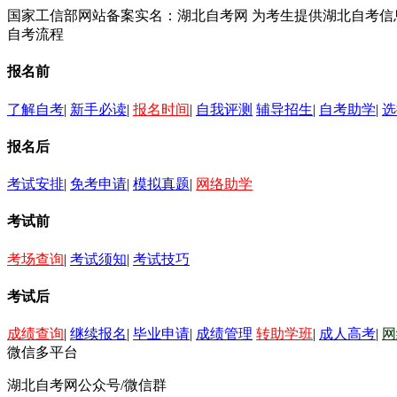
国家工信部网站备案实名：湖北自考网 为考生提供湖北自考
自考流程
报名前
了解自考
|
新手必读
|
报名时间
|
自我评测
辅导招生
|
自考助学
|
选
报名后
考试安排
|
免考申请
|
模拟真题
|
网络助学
考试前
考场查询
|
考试须知
|
考试技巧
考试后
成绩查询
|
继续报名
|
毕业申请
|
成绩管理
转助学班
|
成人高考
|
网
微信多平台
湖北自考网公众号/微信群