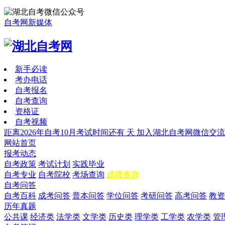
自考网新媒体
新手必读
考办电话
自考报名
自考查询
资格证
自考视频
距离2026年自考10月考试时间还有
天
加入湖北自考网微信交流
网站首页
报考动态
自考政策
考试计划
实践毕业
自考专业
自考院校
考场查询
成绩查询
自考问答
自考百科
成考问答
普本问答
学位问答
考研问答
高考问答
教资
历年真题
公共课
经济类
法学类
文学类
历史类
理学类
工学类
农学类
管