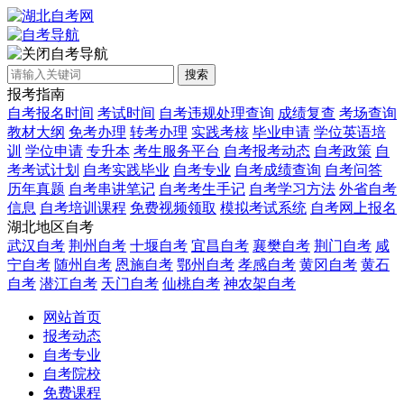
自考导航
搜索
报考指南
自考报名时间
考试时间
自考违规处理查询
成绩复查
考场查询
教材大纲
免考办理
转考办理
实践考核
毕业申请
学位英语培
训
学位申请
专升本
考生服务平台
自考报考动态
自考政策
自
考考试计划
自考实践毕业
自考专业
自考成绩查询
自考问答
历年真题
自考串讲笔记
自考考生手记
自考学习方法
外省自考
信息
自考培训课程
免费视频领取
模拟考试系统
自考网上报名
湖北地区自考
武汉自考
荆州自考
十堰自考
宜昌自考
襄樊自考
荆门自考
咸
宁自考
随州自考
恩施自考
鄂州自考
孝感自考
黄冈自考
黄石
自考
潜江自考
天门自考
仙桃自考
神农架自考
网站首页
报考动态
自考专业
自考院校
免费课程