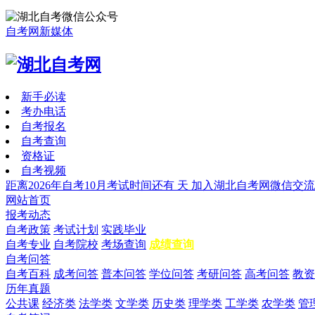
自考网新媒体
新手必读
考办电话
自考报名
自考查询
资格证
自考视频
距离2026年自考10月考试时间还有
天
加入湖北自考网微信交流
网站首页
报考动态
自考政策
考试计划
实践毕业
自考专业
自考院校
考场查询
成绩查询
自考问答
自考百科
成考问答
普本问答
学位问答
考研问答
高考问答
教资
历年真题
公共课
经济类
法学类
文学类
历史类
理学类
工学类
农学类
管