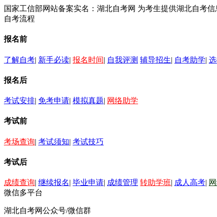
国家工信部网站备案实名：湖北自考网 为考生提供湖北自考
自考流程
报名前
了解自考
|
新手必读
|
报名时间
|
自我评测
辅导招生
|
自考助学
|
选
报名后
考试安排
|
免考申请
|
模拟真题
|
网络助学
考试前
考场查询
|
考试须知
|
考试技巧
考试后
成绩查询
|
继续报名
|
毕业申请
|
成绩管理
转助学班
|
成人高考
|
网
微信多平台
湖北自考网公众号/微信群