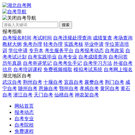
自考导航
搜索
报考指南
自考报名时间
考试时间
自考违规处理查询
成绩复查
考场查询
教材大纲
免考办理
转考办理
实践考核
毕业申请
学位英语培
训
学位申请
专升本
考生服务平台
自考报考动态
自考政策
自
考考试计划
自考实践毕业
自考专业
自考成绩查询
自考问答
历年真题
自考串讲笔记
自考考生手记
自考学习方法
外省自考
信息
自考培训课程
免费视频领取
模拟考试系统
自考网上报名
湖北地区自考
武汉自考
荆州自考
十堰自考
宜昌自考
襄樊自考
荆门自考
咸
宁自考
随州自考
恩施自考
鄂州自考
孝感自考
黄冈自考
黄石
自考
潜江自考
天门自考
仙桃自考
神农架自考
网站首页
报考动态
自考专业
自考院校
免费课程