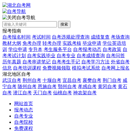
自考导航
搜索
报考指南
自考报名时间
考试时间
自考违规处理查询
成绩复查
考场查询
教材大纲
免考办理
转考办理
实践考核
毕业申请
学位英语培
训
学位申请
专升本
考生服务平台
自考报考动态
自考政策
自
考考试计划
自考实践毕业
自考专业
自考成绩查询
自考问答
历年真题
自考串讲笔记
自考考生手记
自考学习方法
外省自考
信息
自考培训课程
免费视频领取
模拟考试系统
自考网上报名
湖北地区自考
武汉自考
荆州自考
十堰自考
宜昌自考
襄樊自考
荆门自考
咸
宁自考
随州自考
恩施自考
鄂州自考
孝感自考
黄冈自考
黄石
自考
潜江自考
天门自考
仙桃自考
神农架自考
网站首页
报考动态
自考专业
自考院校
免费课程