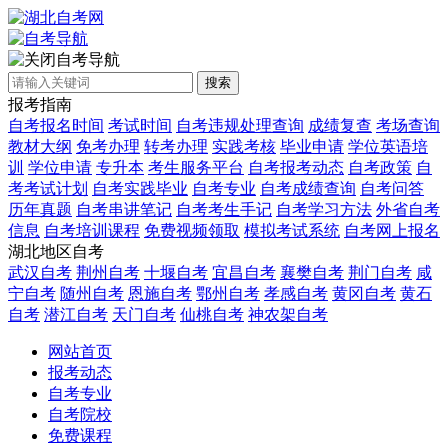
自考导航
搜索
报考指南
自考报名时间
考试时间
自考违规处理查询
成绩复查
考场查询
教材大纲
免考办理
转考办理
实践考核
毕业申请
学位英语培
训
学位申请
专升本
考生服务平台
自考报考动态
自考政策
自
考考试计划
自考实践毕业
自考专业
自考成绩查询
自考问答
历年真题
自考串讲笔记
自考考生手记
自考学习方法
外省自考
信息
自考培训课程
免费视频领取
模拟考试系统
自考网上报名
湖北地区自考
武汉自考
荆州自考
十堰自考
宜昌自考
襄樊自考
荆门自考
咸
宁自考
随州自考
恩施自考
鄂州自考
孝感自考
黄冈自考
黄石
自考
潜江自考
天门自考
仙桃自考
神农架自考
网站首页
报考动态
自考专业
自考院校
免费课程