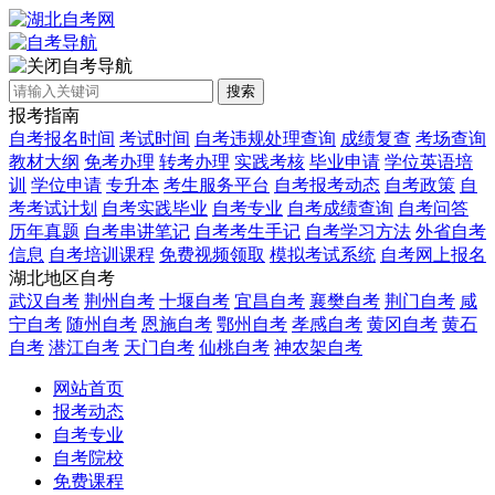
自考导航
搜索
报考指南
自考报名时间
考试时间
自考违规处理查询
成绩复查
考场查询
教材大纲
免考办理
转考办理
实践考核
毕业申请
学位英语培
训
学位申请
专升本
考生服务平台
自考报考动态
自考政策
自
考考试计划
自考实践毕业
自考专业
自考成绩查询
自考问答
历年真题
自考串讲笔记
自考考生手记
自考学习方法
外省自考
信息
自考培训课程
免费视频领取
模拟考试系统
自考网上报名
湖北地区自考
武汉自考
荆州自考
十堰自考
宜昌自考
襄樊自考
荆门自考
咸
宁自考
随州自考
恩施自考
鄂州自考
孝感自考
黄冈自考
黄石
自考
潜江自考
天门自考
仙桃自考
神农架自考
网站首页
报考动态
自考专业
自考院校
免费课程