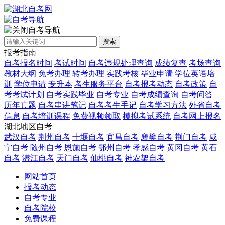
自考导航
搜索
报考指南
自考报名时间
考试时间
自考违规处理查询
成绩复查
考场查询
教材大纲
免考办理
转考办理
实践考核
毕业申请
学位英语培
训
学位申请
专升本
考生服务平台
自考报考动态
自考政策
自
考考试计划
自考实践毕业
自考专业
自考成绩查询
自考问答
历年真题
自考串讲笔记
自考考生手记
自考学习方法
外省自考
信息
自考培训课程
免费视频领取
模拟考试系统
自考网上报名
湖北地区自考
武汉自考
荆州自考
十堰自考
宜昌自考
襄樊自考
荆门自考
咸
宁自考
随州自考
恩施自考
鄂州自考
孝感自考
黄冈自考
黄石
自考
潜江自考
天门自考
仙桃自考
神农架自考
网站首页
报考动态
自考专业
自考院校
免费课程