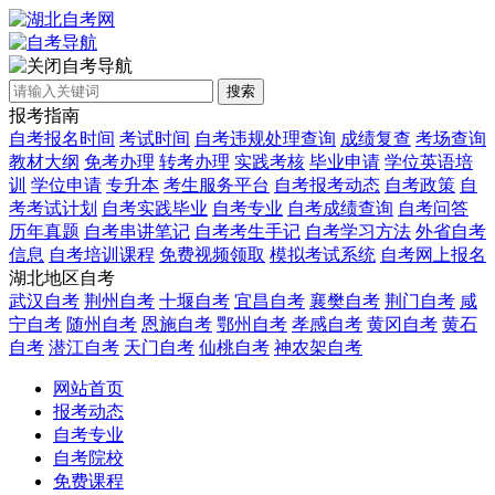
自考导航
搜索
报考指南
自考报名时间
考试时间
自考违规处理查询
成绩复查
考场查询
教材大纲
免考办理
转考办理
实践考核
毕业申请
学位英语培
训
学位申请
专升本
考生服务平台
自考报考动态
自考政策
自
考考试计划
自考实践毕业
自考专业
自考成绩查询
自考问答
历年真题
自考串讲笔记
自考考生手记
自考学习方法
外省自考
信息
自考培训课程
免费视频领取
模拟考试系统
自考网上报名
湖北地区自考
武汉自考
荆州自考
十堰自考
宜昌自考
襄樊自考
荆门自考
咸
宁自考
随州自考
恩施自考
鄂州自考
孝感自考
黄冈自考
黄石
自考
潜江自考
天门自考
仙桃自考
神农架自考
网站首页
报考动态
自考专业
自考院校
免费课程