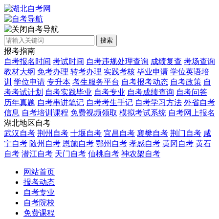
自考导航
搜索
报考指南
自考报名时间
考试时间
自考违规处理查询
成绩复查
考场查询
教材大纲
免考办理
转考办理
实践考核
毕业申请
学位英语培
训
学位申请
专升本
考生服务平台
自考报考动态
自考政策
自
考考试计划
自考实践毕业
自考专业
自考成绩查询
自考问答
历年真题
自考串讲笔记
自考考生手记
自考学习方法
外省自考
信息
自考培训课程
免费视频领取
模拟考试系统
自考网上报名
湖北地区自考
武汉自考
荆州自考
十堰自考
宜昌自考
襄樊自考
荆门自考
咸
宁自考
随州自考
恩施自考
鄂州自考
孝感自考
黄冈自考
黄石
自考
潜江自考
天门自考
仙桃自考
神农架自考
网站首页
报考动态
自考专业
自考院校
免费课程