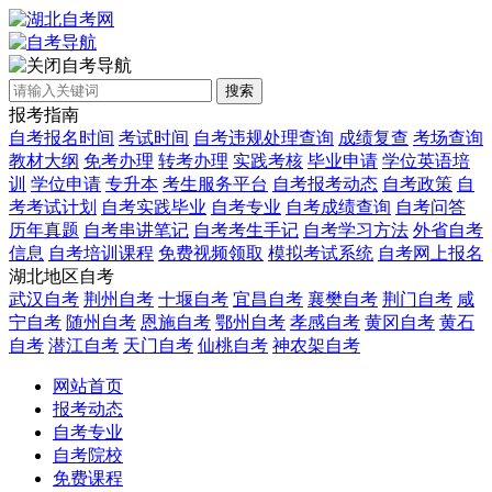
自考导航
搜索
报考指南
自考报名时间
考试时间
自考违规处理查询
成绩复查
考场查询
教材大纲
免考办理
转考办理
实践考核
毕业申请
学位英语培
训
学位申请
专升本
考生服务平台
自考报考动态
自考政策
自
考考试计划
自考实践毕业
自考专业
自考成绩查询
自考问答
历年真题
自考串讲笔记
自考考生手记
自考学习方法
外省自考
信息
自考培训课程
免费视频领取
模拟考试系统
自考网上报名
湖北地区自考
武汉自考
荆州自考
十堰自考
宜昌自考
襄樊自考
荆门自考
咸
宁自考
随州自考
恩施自考
鄂州自考
孝感自考
黄冈自考
黄石
自考
潜江自考
天门自考
仙桃自考
神农架自考
网站首页
报考动态
自考专业
自考院校
免费课程