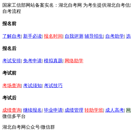
国家工信部网站备案实名：湖北自考网 为考生提供湖北自考
自考流程
报名前
了解自考
|
新手必读
|
报名时间
|
自我评测
辅导招生
|
自考助学
|
选
报名后
考试安排
|
免考申请
|
模拟真题
|
网络助学
考试前
考场查询
|
考试须知
|
考试技巧
考试后
成绩查询
|
继续报名
|
毕业申请
|
成绩管理
转助学班
|
成人高考
|
网
微信多平台
湖北自考网公众号/微信群