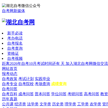
自考网新媒体
新手必读
考办电话
自考报名
自考查询
资格证
自考视频
距离2026年自考10月考试时间还有
天
加入湖北自考网微信交流
网站首页
报考动态
自考政策
考试计划
实践毕业
自考专业
自考院校
考场查询
成绩查询
自考问答
自考百科
成考问答
普本问答
学位问答
考研问答
高考问答
教资
历年真题
公共课
经济类
法学类
文学类
历史类
理学类
工学类
农学类
管