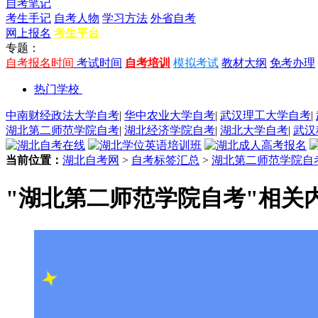
自考笔记
考生手记
自考人物
学习方法
外省自考
网上报名
考生平台
专题：
自考报名时间
考试时间
自考培训
模拟考试
教材大纲
免考办理
热门学校
中南财经政法大学自考
|
华中农业大学自考
|
武汉理工大学自考
|
湖北第二师范学院自考
|
湖北经济学院自考
|
湖北大学自考
|
武汉
当前位置：
湖北自考网
>
自考标签汇总
>
湖北第二师范学院自
"湖北第二师范学院自考"相关