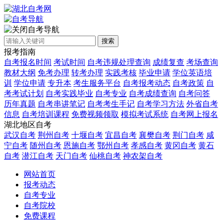
自考导航
搜索
报考指南
自考报名时间
考试时间
自考违规处理查询
成绩复查
考场查询
教材大纲
免考办理
转考办理
实践考核
毕业申请
学位英语培
训
学位申请
专升本
考生服务平台
自考报考动态
自考政策
自
考考试计划
自考实践毕业
自考专业
自考成绩查询
自考问答
历年真题
自考串讲笔记
自考考生手记
自考学习方法
外省自考
信息
自考培训课程
免费视频领取
模拟考试系统
自考网上报名
湖北地区自考
武汉自考
荆州自考
十堰自考
宜昌自考
襄樊自考
荆门自考
咸
宁自考
随州自考
恩施自考
鄂州自考
孝感自考
黄冈自考
黄石
自考
潜江自考
天门自考
仙桃自考
神农架自考
网站首页
报考动态
自考专业
自考院校
免费课程