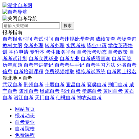
自考导航
搜索
报考指南
自考报名时间
考试时间
自考违规处理查询
成绩复查
考场查询
教材大纲
免考办理
转考办理
实践考核
毕业申请
学位英语培
训
学位申请
专升本
考生服务平台
自考报考动态
自考政策
自
考考试计划
自考实践毕业
自考专业
自考成绩查询
自考问答
历年真题
自考串讲笔记
自考考生手记
自考学习方法
外省自考
信息
自考培训课程
免费视频领取
模拟考试系统
自考网上报名
湖北地区自考
武汉自考
荆州自考
十堰自考
宜昌自考
襄樊自考
荆门自考
咸
宁自考
随州自考
恩施自考
鄂州自考
孝感自考
黄冈自考
黄石
自考
潜江自考
天门自考
仙桃自考
神农架自考
网站首页
报考动态
自考专业
自考院校
免费课程