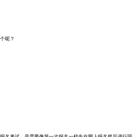
哪个呢？
报名考试，是需要像第一次报名一样先在网上报名然后进行现