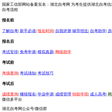
国家工信部网站备案实名：湖北自考网 为考生提供湖北自考
自考流程
报名前
了解自考
|
新手必读
|
报名时间
|
自我评测
辅导招生
|
自考助学
|
选
报名后
考试安排
|
免考申请
|
模拟真题
|
网络助学
考试前
考场查询
|
考试须知
|
考试技巧
考试后
成绩查询
|
继续报名
|
毕业申请
|
成绩管理
转助学班
|
成人高考
|
网
微信多平台
湖北自考网公众号/微信群