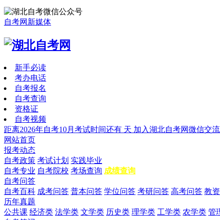
自考网新媒体
新手必读
考办电话
自考报名
自考查询
资格证
自考视频
距离2026年自考10月考试时间还有
天
加入湖北自考网微信交流
网站首页
报考动态
自考政策
考试计划
实践毕业
自考专业
自考院校
考场查询
成绩查询
自考问答
自考百科
成考问答
普本问答
学位问答
考研问答
高考问答
教资
历年真题
公共课
经济类
法学类
文学类
历史类
理学类
工学类
农学类
管