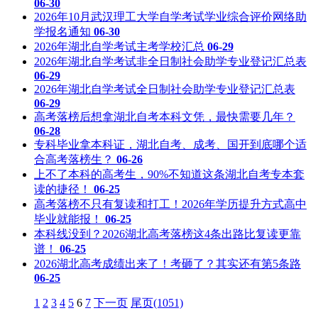
06-30
2026年10月武汉理工大学自学考试学业综合评价网络助
学报名通知
06-30
2026年湖北自学考试主考学校汇总
06-29
2026年湖北自学考试非全日制社会助学专业登记汇总表
06-29
2026年湖北自学考试全日制社会助学专业登记汇总表
06-29
高考落榜后想拿湖北自考本科文凭，最快需要几年？
06-28
专科毕业拿本科证，湖北自考、成考、国开到底哪个适
合高考落榜生？
06-26
上不了本科的高考生，90%不知道这条湖北自考专本套
读的捷径！
06-25
高考落榜不只有复读和打工！2026年学历提升方式高中
毕业就能报！
06-25
本科线没到？2026湖北高考落榜这4条出路比复读更靠
谱！
06-25
2026湖北高考成绩出来了！考砸了？其实还有第5条路
06-25
1
2
3
4
5
6
7
下一页
尾页(1051)