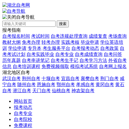
自考导航
搜索
报考指南
自考报名时间
考试时间
自考违规处理查询
成绩复查
考场查询
教材大纲
免考办理
转考办理
实践考核
毕业申请
学位英语培
训
学位申请
专升本
考生服务平台
自考报考动态
自考政策
自
考考试计划
自考实践毕业
自考专业
自考成绩查询
自考问答
历年真题
自考串讲笔记
自考考生手记
自考学习方法
外省自考
信息
自考培训课程
免费视频领取
模拟考试系统
自考网上报名
湖北地区自考
武汉自考
荆州自考
十堰自考
宜昌自考
襄樊自考
荆门自考
咸
宁自考
随州自考
恩施自考
鄂州自考
孝感自考
黄冈自考
黄石
自考
潜江自考
天门自考
仙桃自考
神农架自考
网站首页
报考动态
自考专业
自考院校
免费课程