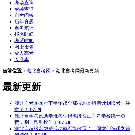
考场查询
成绩查询
自考问答
历年真题
自考笔记
报名时间
考试时间
网上报名
成人高考
专升本
当前位置：
湖北自考网
>
湖北自考网最新更新
最新更新
湖北自考2026年下半年起全部按2025版新计划报考！注
意了！
07-29
湖北自学考试助学班考生报名缴费由主考学校统一负
责，别自己乱操作！
07-28
湖北自考报名缴费成功就不能改课了，同学们选课之前
想清楚！
07-28