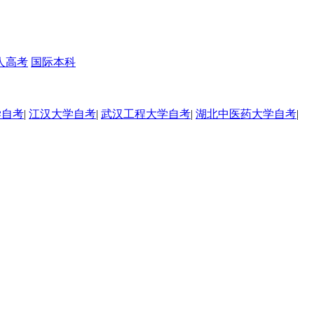
人高考
国际本科
学自考
|
江汉大学自考
|
武汉工程大学自考
|
湖北中医药大学自考
|