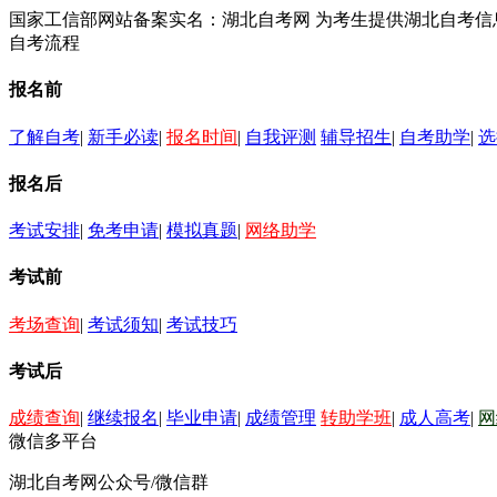
国家工信部网站备案实名：湖北自考网 为考生提供湖北自考
自考流程
报名前
了解自考
|
新手必读
|
报名时间
|
自我评测
辅导招生
|
自考助学
|
选
报名后
考试安排
|
免考申请
|
模拟真题
|
网络助学
考试前
考场查询
|
考试须知
|
考试技巧
考试后
成绩查询
|
继续报名
|
毕业申请
|
成绩管理
转助学班
|
成人高考
|
网
微信多平台
湖北自考网公众号/微信群