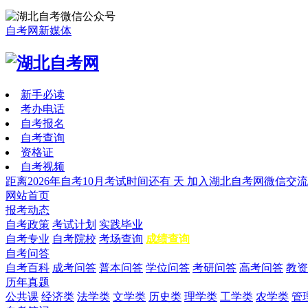
自考网新媒体
新手必读
考办电话
自考报名
自考查询
资格证
自考视频
距离2026年自考10月考试时间还有
天
加入湖北自考网微信交流
网站首页
报考动态
自考政策
考试计划
实践毕业
自考专业
自考院校
考场查询
成绩查询
自考问答
自考百科
成考问答
普本问答
学位问答
考研问答
高考问答
教资
历年真题
公共课
经济类
法学类
文学类
历史类
理学类
工学类
农学类
管